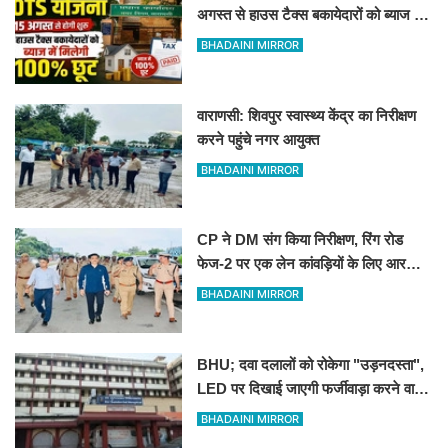
अगस्त से हाउस टैक्स बकायेदारों को ब्याज में
मिलेगी 100% छूट
BHADAINI MIRROR
वाराणसी: शिवपुर स्वास्थ्य केंद्र का निरीक्षण
करने पहुंचे नगर आयुक्त
BHADAINI MIRROR
CP ने DM संग किया निरीक्षण, रिंग रोड
फेज-2 पर एक लेन कांवड़ियों के लिए आरक्षित
रखने के निर्देश
BHADAINI MIRROR
BHU; दवा दलालों को रोकेगा "उड़नदस्ता",
LED पर दिखाई जाएगी फर्जीवाड़ा करने वालों
की तस्वीर
BHADAINI MIRROR