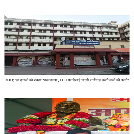
BHU; दवा दलालों को रोकेगा "उड़नदस्ता", LED पर दिखाई जाएगी फर्जीवाड़ा करने वालों की तस्वीर