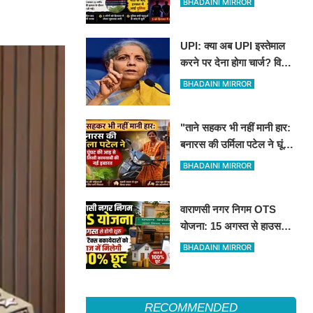
BHADAINI MIRROR
युवक की मौत
UPI: क्या अब UPI इस्तेमाल
करने पर देना होगा चार्ज? वित्त
मंत्री निर्मला सीतारमण ने दी
BHADAINI MIRROR
सफाई
"ताने सहकर भी नहीं मानी हार:
बनारस की उर्मिला पटेल ने घूंघट
की आड़ से लिखी कामयाबी की
BHADAINI MIRROR
नई इबारत"
वाराणसी नगर निगम OTS
योजना: 15 अगस्त से हाउस
टैक्स बकायेदारों को ब्याज में
BHADAINI MIRROR
मिलेगी 100% छूट
RECOMMENDED