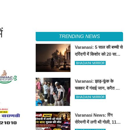
ं
TRENDING NEWS
Varanasi: 5 साल की बच्ची से
दरिंदगी में किशोर को 20 साल
की कठोर कैद, बालिग की तरह
BHADAINI MIRROR
चला मुकदमा
Varanasi: झाड़-फूंक के
चक्कर में गंवाई जान, करैत के
काटने से 3 साल के मासूम की
BHADAINI MIRROR
मौत
Varanasi News: रिंग
सेरेमनी में लगी थी गोली, 11
दिन बाद बीएचयू ट्रॉमा सेंटर में