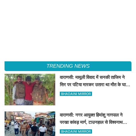
TRENDING NEWS
वाराणसी: मामूली विवाद में सनकी ताजिम ने
सिर पर पटिया मारकर उतारा था मौत के घाट,
पत्नी रहती है मायके, जानें पूरा घटनाक्रम
BHADAINI MIRROR
वाराणसी: नगर आयुक्त हिमांशु नागपाल ने
परखा कांवड़ मार्ग, टाउनहाल से विश्वनाथ
मंदिर तक किया पैदल और गोल्फ कार्ट से
BHADAINI MIRROR