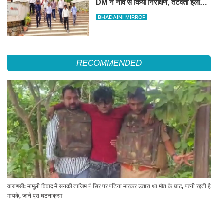
DM ने नाव से किया निरीक्षण, तटवर्ती इलाकों
के लिए अलर्ट जारी
BHADAINI MIRROR
RECOMMENDED
वाराणसी: मामूली विवाद में सनकी ताजिम ने सिर पर पटिया मारकर उतारा था मौत के घाट, पत्नी रहती है
मायके, जानें पूरा घटनाक्रम