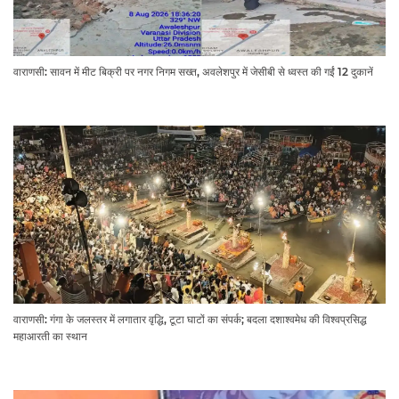
वाराणसी: सावन में मीट बिक्री पर नगर निगम सख्त, अवलेशपुर में जेसीबी से ध्वस्त की गईं 12 दुकानें
वाराणसी: गंगा के जलस्तर में लगातार वृद्धि, टूटा घाटों का संपर्क; बदला दशाश्वमेध की विश्वप्रसिद्ध
महाआरती का स्थान