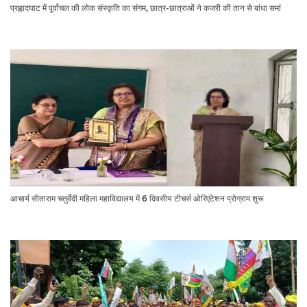
प्रह्लादघाट में पूर्वांचल की लोक संस्कृति का संगम, छात्र-छात्राओं ने कजरी की तान से बांधा समां
आचार्य सीताराम चतुर्वेदी महिला महाविद्यालय में 6 दिवसीय टीचर्स ओरिएंटेशन प्रोग्राम शुरू