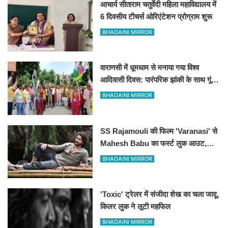
आचार्य सीताराम चतुर्वेदी महिला महाविद्यालय में
6 दिवसीय टीचर्स ओरिएंटेशन प्रोग्राम शुरू
BHADAINI MIRROR
वाराणसी में धूमधाम से मनाया गया विश्व
आदिवासी दिवस: पारंपरिक झांकी के साथ गूंजे
संविधान और अधिकारों के नारे, DM को सौंपा
BHADAINI MIRROR
10 सूत्रीय ज्ञापन
SS Rajamouli की फिल्म 'Varanasi' से
Mahesh Babu का फर्स्ट लुक आउट,
'रुद्र' के अवतार में छा गए सुपरस्टार
BHADAINI MIRROR
'Toxic' ट्रेलर में संजीदा शेख का चला जादू,
किलर लुक ने लूटी महफिल
BHADAINI MIRROR