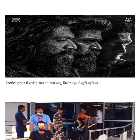
'Toxic' ट्रेलर में संजीदा शेख का चला जादू, किलर लुक ने लूटी महफिल