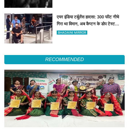
एयर इंडिया टर्बुलेंस हादसा: 300 फीट नीचे
गिरा था विमान, अब कैप्टन के डोप टेस्ट
पॉजिटिव होने के दावे से मचा हड़कंप
BHADAINI MIRROR
RECOMMENDED