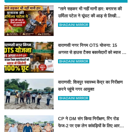
"ताने सहकर भी नहीं मानी हार: बनारस की
उर्मिला पटेल ने घूंघट की आड़ से लिखी
कामयाबी की नई इबारत"
BHADAINI MIRROR
वाराणसी नगर निगम OTS योजना: 15
अगस्त से हाउस टैक्स बकायेदारों को ब्याज में
मिलेगी 100% छूट
BHADAINI MIRROR
वाराणसी: शिवपुर स्वास्थ्य केंद्र का निरीक्षण
करने पहुंचे नगर आयुक्त
BHADAINI MIRROR
CP ने DM संग किया निरीक्षण, रिंग रोड
फेज-2 पर एक लेन कांवड़ियों के लिए आरक्षित