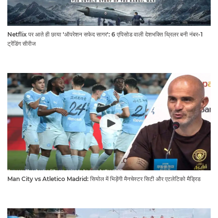
Netflix पर आते ही छाया 'ऑपरेशन सफेद सागर': 6 एपिसोड वाली देशभक्ति थ्रिलर बनी नंबर-1
ट्रेंडिंग सीरीज
Man City vs Atletico Madrid: सियोल में भिड़ेंगी मैनचेस्टर सिटी और एटलेटिको मैड्रिड