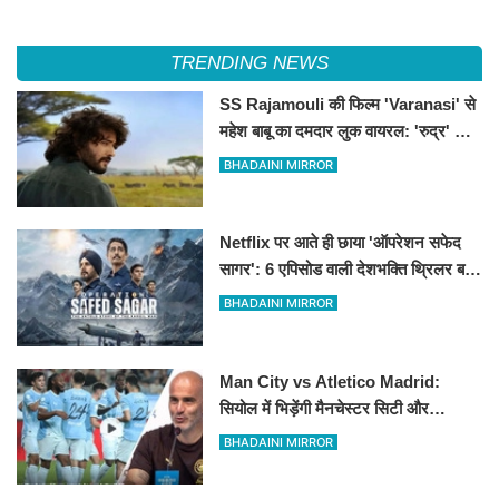
TRENDING NEWS
SS Rajamouli की फिल्म 'Varanasi' से
महेश बाबू का दमदार लुक वायरल: 'रुद्र' के
किरदार में अफ्रीका के जंगलों में दिखे साउथ
BHADAINI MIRROR
सुपरस्टार
Netflix पर आते ही छाया 'ऑपरेशन सफेद
सागर': 6 एपिसोड वाली देशभक्ति थ्रिलर बनी
नंबर-1 ट्रेंडिंग सीरीज
BHADAINI MIRROR
Man City vs Atletico Madrid:
सियोल में भिड़ेंगी मैनचेस्टर सिटी और
एटलेटिको मैड्रिड
BHADAINI MIRROR