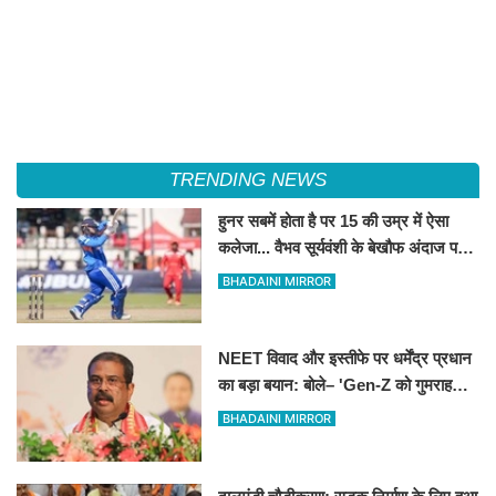
TRENDING NEWS
हुनर सबमें होता है पर 15 की उम्र में ऐसा
कलेजा... वैभव सूर्यवंशी के बेखौफ अंदाज पर
फिदा हुए शिखर धवन
BHADAINI MIRROR
NEET विवाद और इस्तीफे पर धर्मेंद्र प्रधान
का बड़ा बयान: बोले– 'Gen-Z को गुमराह
करने की हुई कोशिश'
BHADAINI MIRROR