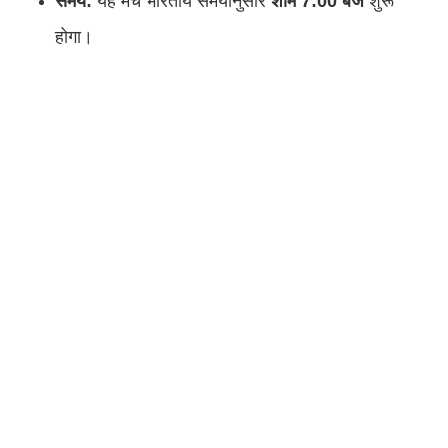
समय:
यह मैच भारतीय समयानुसार
शाम 7:00 बजे
शुरू
होगा।