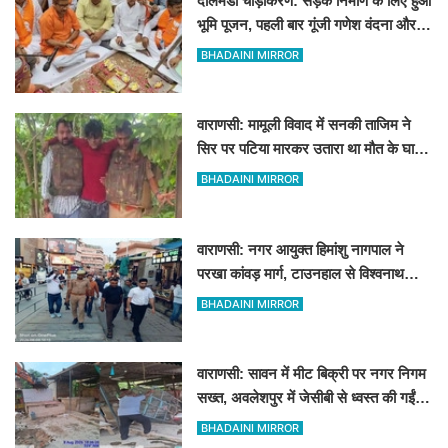
दालमंडी चौड़ीकरण: सड़क निर्माण के लिए हुआ
भूमि पूजन, पहली बार गूंजी गणेश वंदना और
'हर-हर महादेव' का उद्घोष
BHADAINI MIRROR
वाराणसी: मामूली विवाद में सनकी ताजिम ने
सिर पर पटिया मारकर उतारा था मौत के घाट,
पत्नी रहती है मायके, जानें पूरा घटनाक्रम
BHADAINI MIRROR
वाराणसी: नगर आयुक्त हिमांशु नागपाल ने
परखा कांवड़ मार्ग, टाउनहाल से विश्वनाथ
मंदिर तक किया पैदल और गोल्फ कार्ट से
BHADAINI MIRROR
निरीक्षण
वाराणसी: सावन में मीट बिक्री पर नगर निगम
सख्त, अवलेशपुर में जेसीबी से ध्वस्त की गईं
12 दुकानें
BHADAINI MIRROR