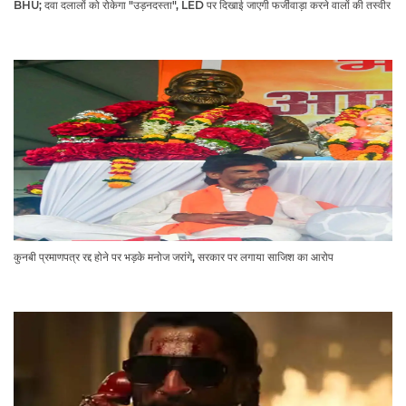
BHU; दवा दलालों को रोकेगा "उड़नदस्ता", LED पर दिखाई जाएगी फर्जीवाड़ा करने वालों की तस्वीर
कुनबी प्रमाणपत्र रद्द होने पर भड़के मनोज जरांगे, सरकार पर लगाया साजिश का आरोप