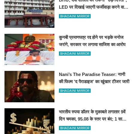
LED पर दिखाई जाएगी फर्जीवाड़ा करने वालों
की तस्वीर
BHADAINI MIRROR
कुनबी प्रमाणपत्र रद्द होने पर भड़के मनोज
जरांगे, सरकार पर लगाया साजिश का आरोप
BHADAINI MIRROR
Nani’s The Paradise Teaser: नानी
की फिल्म 'द पैराडाइज' का खूंखार टीजर जारी
BHADAINI MIRROR
भारतीय रुपया डॉलर के मुकाबले लगातार 9वें
दिन चमका, 95.08 के स्तर पर बंद; 1 साल
की सबसे लंबी तेजी
BHADAINI MIRROR