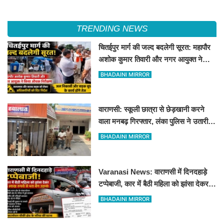
TRENDING NEWS
चितईपुर मार्ग की जल्द बदलेगी सूरत: महापौर
अशोक कुमार तिवारी और नगर आयुक्त ने
किया औचक निरीक्षण
BHADAINI MIRROR
वाराणसी: स्कूली छात्रा से छेड़खानी करने
वाला मनबढ़ गिरफ्तार, लंका पुलिस ने उतारी
हीरोपंती
BHADAINI MIRROR
Varanasi News: वाराणसी में दिनदहाड़े
टप्पेबाजी, कार में बैठी महिला को झांसा देकर 5
लाख रुपये से भरा बैग उड़ाया
BHADAINI MIRROR