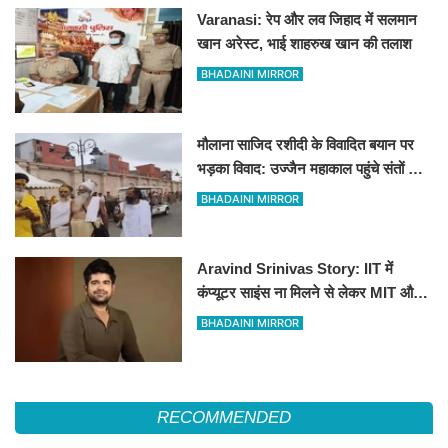
Varanasi: रेप और लव जिहाद में सलमान
खान अरेस्ट, भाई शाहरुख खान की तलाश
BHADAINI MIRROR
मौलाना साजिद रशीदी के विवादित बयान पर
भड़का विवाद: उज्जैन महाकाल पहुंचे संतों और
कांवड़ियों ने जताया कड़ा विरोध
BHADAINI MIRROR
Aravind Srinivas Story: IIT में
कंप्यूटर साइंस ना मिलने से लेकर MIT और
पहले स्टार्टअप में रिजेक्शन तक
BHADAINI MIRROR
RECOMMENDED