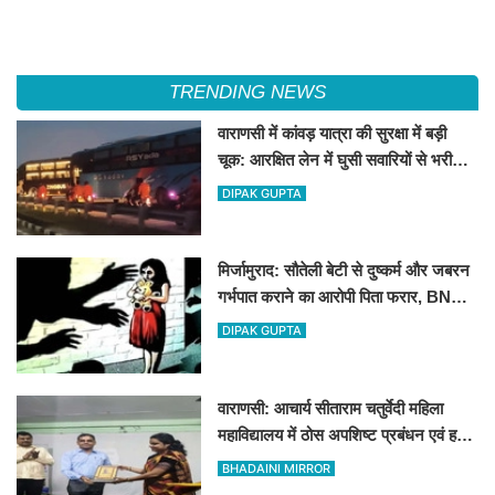
TRENDING NEWS
वाराणसी में कांवड़ यात्रा की सुरक्षा में बड़ी
चूक: आरक्षित लेन में घुसी सवारियों से भरी
बस, मचा हड़कंप
DIPAK GUPTA
मिर्जामुराद: सौतेली बेटी से दुष्कर्म और जबरन
गर्भपात कराने का आरोपी पिता फरार, BNS
और POCSO में केस दर्ज
DIPAK GUPTA
वाराणसी: आचार्य सीताराम चतुर्वेदी महिला
महाविद्यालय में ठोस अपशिष्ट प्रबंधन एवं हरित
ऊर्जा पर कार्यशाला आयोजित
BHADAINI MIRROR