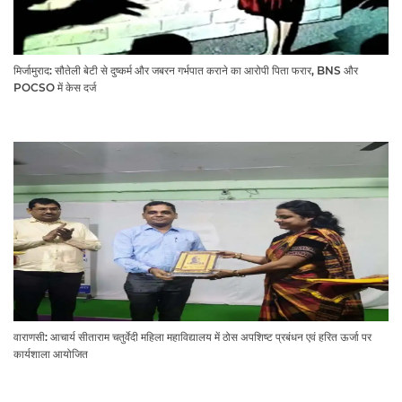
मिर्जामुराद: सौतेली बेटी से दुष्कर्म और जबरन गर्भपात कराने का आरोपी पिता फरार, BNS और
POCSO में केस दर्ज
वाराणसी: आचार्य सीताराम चतुर्वेदी महिला महाविद्यालय में ठोस अपशिष्ट प्रबंधन एवं हरित ऊर्जा पर
कार्यशाला आयोजित