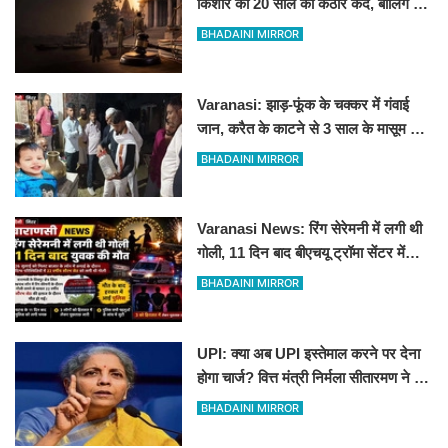
किशोर को 20 साल की कठोर कैद, बालिग की
तरह चला मुकदमा
BHADAINI MIRROR
Varanasi: झाड़-फूंक के चक्कर में गंवाई
जान, करैत के काटने से 3 साल के मासूम की
मौत
BHADAINI MIRROR
Varanasi News: रिंग सेरेमनी में लगी थी
गोली, 11 दिन बाद बीएचयू ट्रॉमा सेंटर में
युवक की मौत
BHADAINI MIRROR
UPI: क्या अब UPI इस्तेमाल करने पर देना
होगा चार्ज? वित्त मंत्री निर्मला सीतारमण ने दी
सफाई
BHADAINI MIRROR