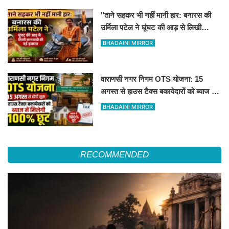
"ताने सहकर भी नहीं मानी हार: बनारस की
उर्मिला पटेल ने घूंघट की आड़ से लिखी
कामयाबी की नई इबारत"
BHADAINI MIRROR
वाराणसी नगर निगम OTS योजना: 15
अगस्त से हाउस टैक्स बकायेदारों को ब्याज में
मिलेगी 100% छूट
BHADAINI MIRROR
RECOMMENDED