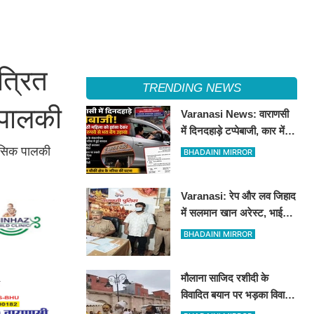
त्रित
TRENDING NEWS
 पालकी
Varanasi News: वाराणसी
में दिनदहाड़े टप्पेबाजी, कार में
बैठी महिला को झांसा देकर 5
हासिक पालकी
BHADAINI MIRROR
लाख रुपये से भरा बैग उड़ाया
Varanasi: रेप और लव जिहाद
में सलमान खान अरेस्ट, भाई
शाहरुख खान की तलाश
BHADAINI MIRROR
मौलाना साजिद रशीदी के
विवादित बयान पर भड़का विवाद:
उज्जैन महाकाल पहुंचे संतों और