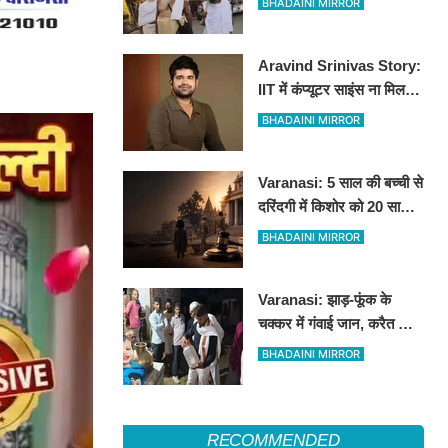
BHADAINI MIRROR
कांवड़ियों ने जताया कड़ा विरोध
Aravind Srinivas Story:
IIT में कंप्यूटर साइंस ना मिलने
से लेकर MIT और पहले
BHADAINI MIRROR
स्टार्टअप में रिजेक्शन तक
Varanasi: 5 साल की बच्ची से
दरिंदगी में किशोर को 20 साल
की कठोर कैद, बालिग की तरह
BHADAINI MIRROR
चला मुकदमा
Varanasi: झाड़-फूंक के
चक्कर में गंवाई जान, करैत के
काटने से 3 साल के मासूम की
BHADAINI MIRROR
मौत
RECOMMENDED