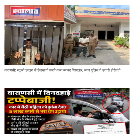
वाराणसी: स्कूली छात्रा से छेड़खानी करने वाला मनबढ़ गिरफ्तार, लंका पुलिस ने उतारी हीरोपंती