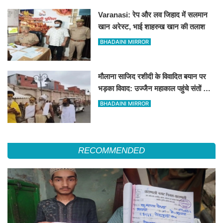
Varanasi: रेप और लव जिहाद में सलमान
खान अरेस्ट, भाई शाहरुख खान की तलाश
BHADAINI MIRROR
मौलाना साजिद रशीदी के विवादित बयान पर
भड़का विवाद: उज्जैन महाकाल पहुंचे संतों और
कांवड़ियों ने जताया कड़ा विरोध
BHADAINI MIRROR
RECOMMENDED