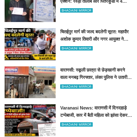
एक्शन: रेवड़ी तालाब और पितरकुंडा में 4
दुकानों पर गिरी गाज
BHADAINI MIRROR
चितईपुर मार्ग की जल्द बदलेगी सूरत: महापौर
अशोक कुमार तिवारी और नगर आयुक्त ने
किया औचक निरीक्षण
BHADAINI MIRROR
वाराणसी: स्कूली छात्रा से छेड़खानी करने
वाला मनबढ़ गिरफ्तार, लंका पुलिस ने उतारी
हीरोपंती
BHADAINI MIRROR
Varanasi News: वाराणसी में दिनदहाड़े
टप्पेबाजी, कार में बैठी महिला को झांसा देकर 5
लाख रुपये से भरा बैग उड़ाया
BHADAINI MIRROR