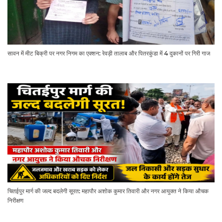
सावन में मीट बिक्री पर नगर निगम का एक्शन: रेवड़ी तालाब और पितरकुंडा में 4 दुकानों पर गिरी गाज
चितईपुर मार्ग की जल्द बदलेगी सूरत: महापौर अशोक कुमार तिवारी और नगर आयुक्त ने किया औचक
निरीक्षण