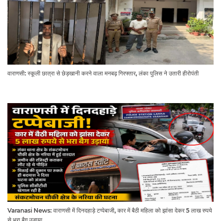
वाराणसी: स्कूली छात्रा से छेड़खानी करने वाला मनबढ़ गिरफ्तार, लंका पुलिस ने उतारी हीरोपंती
Varanasi News: वाराणसी में दिनदहाड़े टप्पेबाजी, कार में बैठी महिला को झांसा देकर 5 लाख रुपये
से भरा बैग उड़ाया