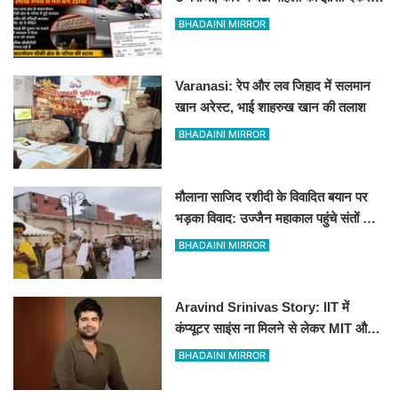
लाख रुपये से भरा बैग उड़ाया
BHADAINI MIRROR
Varanasi: रेप और लव जिहाद में सलमान
खान अरेस्ट, भाई शाहरुख खान की तलाश
BHADAINI MIRROR
मौलाना साजिद रशीदी के विवादित बयान पर
भड़का विवाद: उज्जैन महाकाल पहुंचे संतों और
कांवड़ियों ने जताया कड़ा विरोध
BHADAINI MIRROR
Aravind Srinivas Story: IIT में
कंप्यूटर साइंस ना मिलने से लेकर MIT और
पहले स्टार्टअप में रिजेक्शन तक
BHADAINI MIRROR