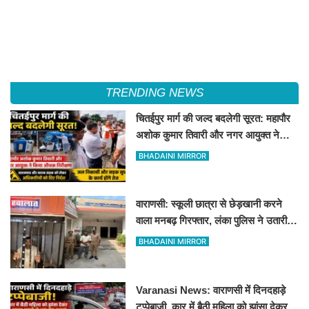
TRENDING NEWS
चितईपुर मार्ग की जल्द बदलेगी सूरत: महापौर
अशोक कुमार तिवारी और नगर आयुक्त ने
किया औचक निरीक्षण
BHADAINI MIRROR
वाराणसी: स्कूली छात्रा से छेड़खानी करने
वाला मनबढ़ गिरफ्तार, लंका पुलिस ने उतारी
हीरोपंती
BHADAINI MIRROR
Varanasi News: वाराणसी में दिनदहाड़े
टप्पेबाजी, कार में बैठी महिला को झांसा देकर 5