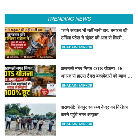
TRENDING NEWS
"ताने सहकर भी नहीं मानी हार: बनारस की
उर्मिला पटेल ने घूंघट की आड़ से लिखी
कामयाबी की नई इबारत"
BHADAINI MIRROR
वाराणसी नगर निगम OTS योजना: 15
अगस्त से हाउस टैक्स बकायेदारों को ब्याज में
मिलेगी 100% छूट
BHADAINI MIRROR
वाराणसी: शिवपुर स्वास्थ्य केंद्र का निरीक्षण
करने पहुंचे नगर आयुक्त
BHADAINI MIRROR