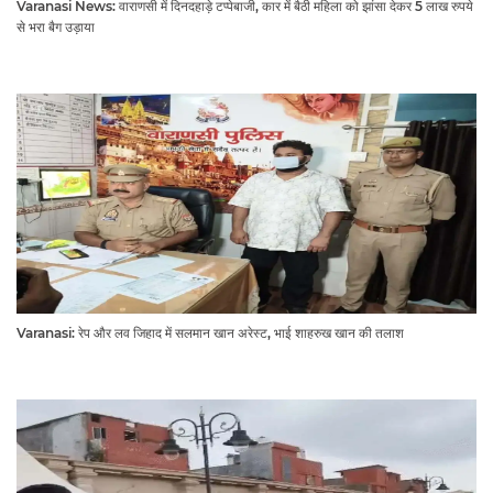
Varanasi News: वाराणसी में दिनदहाड़े टप्पेबाजी, कार में बैठी महिला को झांसा देकर 5 लाख रुपये
से भरा बैग उड़ाया
Varanasi: रेप और लव जिहाद में सलमान खान अरेस्ट, भाई शाहरुख खान की तलाश