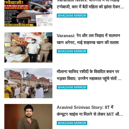
टप्पेबाजी, कार में बैठी महिला को झांसा देकर 5
लाख रुपये से भरा बैग उड़ाया
BHADAINI MIRROR
Varanasi: रेप और लव जिहाद में सलमान
खान अरेस्ट, भाई शाहरुख खान की तलाश
BHADAINI MIRROR
मौलाना साजिद रशीदी के विवादित बयान पर
भड़का विवाद: उज्जैन महाकाल पहुंचे संतों और
कांवड़ियों ने जताया कड़ा विरोध
BHADAINI MIRROR
Aravind Srinivas Story: IIT में
कंप्यूटर साइंस ना मिलने से लेकर MIT और
पहले स्टार्टअप में रिजेक्शन तक
BHADAINI MIRROR