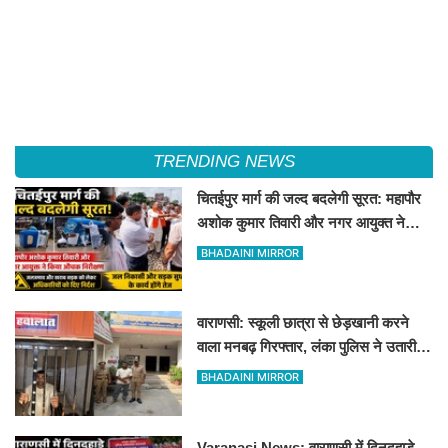
TRENDING NEWS
चितईपुर मार्ग की जल्द बदलेगी सूरत: महापौर
अशोक कुमार तिवारी और नगर आयुक्त ने
किया औचक निरीक्षण
BHADAINI MIRROR
वाराणसी: स्कूली छात्रा से छेड़खानी करने
वाला मनबढ़ गिरफ्तार, लंका पुलिस ने उतारी
हीरोपंती
BHADAINI MIRROR
Varanasi News: वाराणसी में दिनदहाड़े