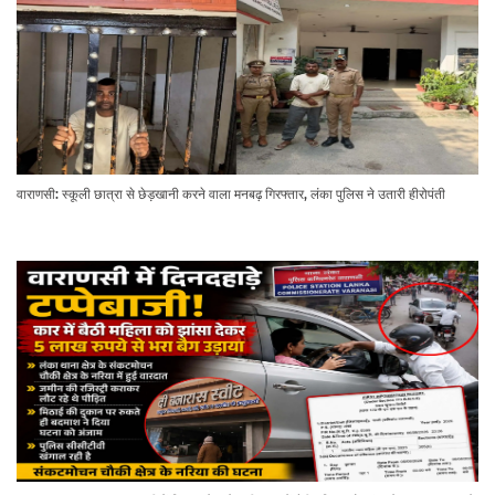
वाराणसी: स्कूली छात्रा से छेड़खानी करने वाला मनबढ़ गिरफ्तार, लंका पुलिस ने उतारी हीरोपंती