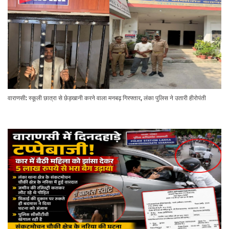
वाराणसी: स्कूली छात्रा से छेड़खानी करने वाला मनबढ़ गिरफ्तार, लंका पुलिस ने उतारी हीरोपंती