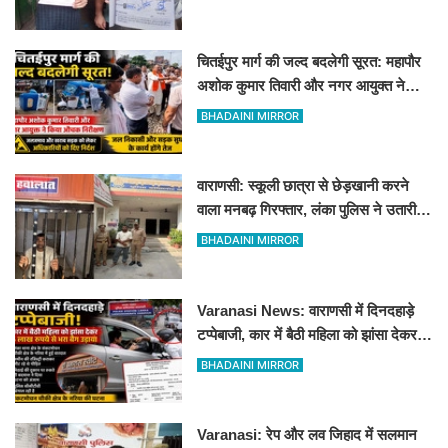
चितईपुर मार्ग की जल्द बदलेगी सूरत: महापौर
अशोक कुमार तिवारी और नगर आयुक्त ने
किया औचक निरीक्षण
BHADAINI MIRROR
वाराणसी: स्कूली छात्रा से छेड़खानी करने
वाला मनबढ़ गिरफ्तार, लंका पुलिस ने उतारी
हीरोपंती
BHADAINI MIRROR
Varanasi News: वाराणसी में दिनदहाड़े
टप्पेबाजी, कार में बैठी महिला को झांसा देकर 5
लाख रुपये से भरा बैग उड़ाया
BHADAINI MIRROR
Varanasi: रेप और लव जिहाद में सलमान