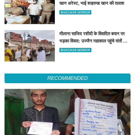
खान अरेस्ट, भाई शाहरुख खान की तलाश
BHADAINI MIRROR
मौलाना साजिद रशीदी के विवादित बयान पर
भड़का विवाद: उज्जैन महाकाल पहुंचे संतों और
कांवड़ियों ने जताया कड़ा विरोध
BHADAINI MIRROR
RECOMMENDED