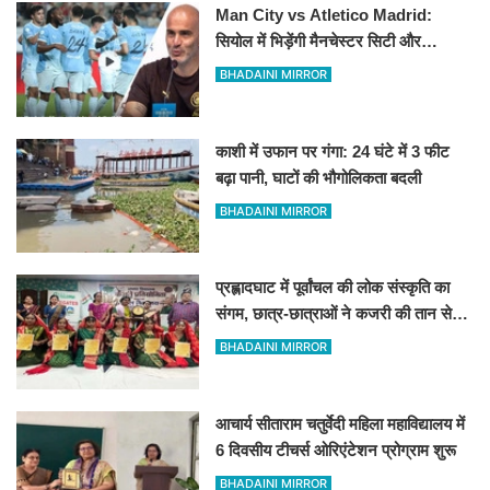
Man City vs Atletico Madrid:
सियोल में भिड़ेंगी मैनचेस्टर सिटी और
एटलेटिको मैड्रिड
BHADAINI MIRROR
काशी में उफान पर गंगा: 24 घंटे में 3 फीट
बढ़ा पानी, घाटों की भौगोलिकता बदली
BHADAINI MIRROR
प्रह्लादघाट में पूर्वांचल की लोक संस्कृति का
संगम, छात्र-छात्राओं ने कजरी की तान से
बांधा समां
BHADAINI MIRROR
आचार्य सीताराम चतुर्वेदी महिला महाविद्यालय में
6 दिवसीय टीचर्स ओरिएंटेशन प्रोग्राम शुरू
BHADAINI MIRROR