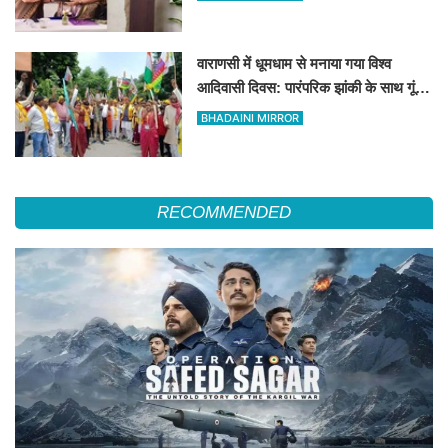
वाराणसी में धूमधाम से मनाया गया विश्व
आदिवासी दिवस: पारंपरिक झांकी के साथ गूंजे
संविधान और अधिकारों के नारे, DM को सौंपा
BHADAINI MIRROR
10 सूत्रीय ज्ञापन
RECOMMENDED