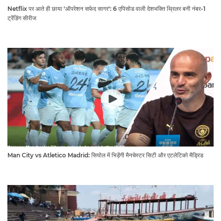
Netflix पर आते ही छाया 'ऑपरेशन सफेद सागर': 6 एपिसोड वाली देशभक्ति थ्रिलर बनी नंबर-1
ट्रेंडिंग सीरीज
Man City vs Atletico Madrid: सियोल में भिड़ेंगी मैनचेस्टर सिटी और एटलेटिको मैड्रिड