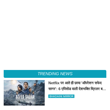
TRENDING NEWS
Netflix पर आते ही छाया 'ऑपरेशन सफेद
सागर': 6 एपिसोड वाली देशभक्ति थ्रिलर बनी
नंबर-1 ट्रेंडिंग सीरीज
BHADAINI MIRROR