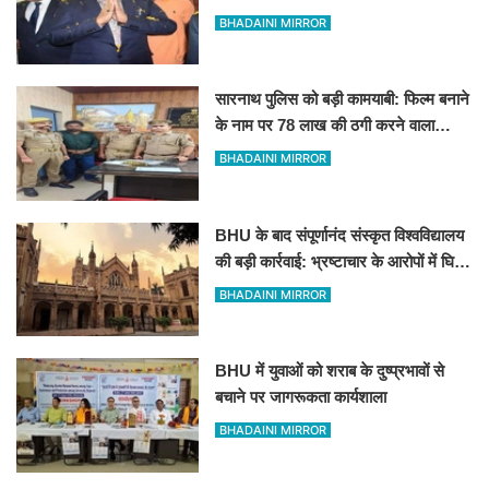
जीतकर रचा था इतिहास
BHADAINI MIRROR
सारनाथ पुलिस को बड़ी कामयाबी: फिल्म बनाने
के नाम पर 78 लाख की ठगी करने वाला
शातिर मुंबई से गिरफ्तार
BHADAINI MIRROR
BHU के बाद संपूर्णानंद संस्कृत विश्वविद्यालय
की बड़ी कार्रवाई: भ्रष्टाचार के आरोपों में घिरे
प्रो. ब्रजभूषण ओझा सभी निकायों से
BHADAINI MIRROR
प्रतिबंधित
BHU में युवाओं को शराब के दुष्प्रभावों से
बचाने पर जागरूकता कार्यशाला
BHADAINI MIRROR