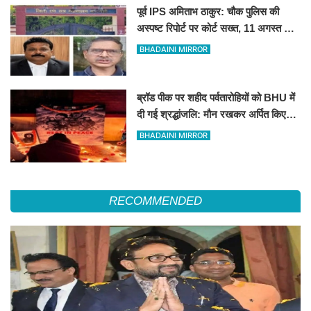
पूर्व IPS अमिताभ ठाकुर: चौक पुलिस की
अस्पष्ट रिपोर्ट पर कोर्ट सख्त, 11 अगस्त को
मांगी स्पष्ट जांच आख्या
BHADAINI MIRROR
ब्रॉड पीक पर शहीद पर्वतारोहियों को BHU में
दी गई श्रद्धांजलि: मौन रखकर अर्पित किए
पुष्प
BHADAINI MIRROR
RECOMMENDED