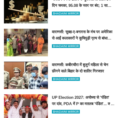
दिन चमका, 95.08 के स्तर पर बंद; 1 साल
की सबसे लंबी तेजी
BHADAINI MIRROR
वाराणसी: सुबह-ए-बनारस के मंच पर अमेरिका
से आईं कलाकारों ने कुचिपुड़ी नृत्य से बांधा
समां
BHADAINI MIRROR
वाराणसी: कबीरचौरा में बुजुर्ग महिला से चेन
छीनने वाले बिहार के दो शातिर गिरफ्तार
BHADAINI MIRROR
UP Election 2027: अयोध्या से 'पंडित'
पर दांव, PDA में P का मतलब 'पंडित'... क्या
है अखिलेश यादव की बड़ी रणनीति
BHADAINI MIRROR