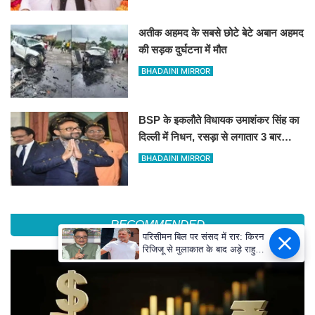
अतीक अहमद के सबसे छोटे बेटे अबान अहमद
की सड़क दुर्घटना में मौत
BHADAINI MIRROR
BSP के इकलौते विधायक उमाशंकर सिंह का
दिल्ली में निधन, रसड़ा से लगातार 3 बार
जीतकर रचा था इतिहास
BHADAINI MIRROR
RECOMMENDED
परिसीमन बिल पर संसद में रार: किरन
रिजिजू से मुलाकात के बाद अड़े राहुल
गांधी