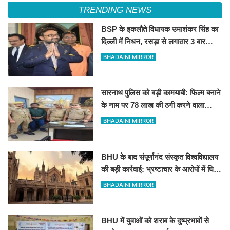
TRENDING NEWS
BSP के इकलौते विधायक उमाशंकर सिंह का
दिल्ली में निधन, रसड़ा से लगातार 3 बार
जीतकर रचा था इतिहास
BHADAINI MIRROR
सारनाथ पुलिस को बड़ी कामयाबी: फिल्म बनाने
के नाम पर 78 लाख की ठगी करने वाला
शातिर मुंबई से गिरफ्तार
BHADAINI MIRROR
BHU के बाद संपूर्णानंद संस्कृत विश्वविद्यालय
की बड़ी कार्रवाई: भ्रष्टाचार के आरोपों में घिरे
प्रो. ब्रजभूषण ओझा सभी निकायों से
BHADAINI MIRROR
प्रतिबंधित
BHU में युवाओं को शराब के दुष्प्रभावों से