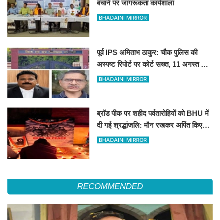
बचाने पर जागरूकता कार्यशाला
BHADAINI MIRROR
पूर्व IPS अमिताभ ठाकुर: चौक पुलिस की
अस्पष्ट रिपोर्ट पर कोर्ट सख्त, 11 अगस्त को
मांगी स्पष्ट जांच आख्या
BHADAINI MIRROR
ब्रॉड पीक पर शहीद पर्वतारोहियों को BHU में
दी गई श्रद्धांजलि: मौन रखकर अर्पित किए
पुष्प
BHADAINI MIRROR
RECOMMENDED