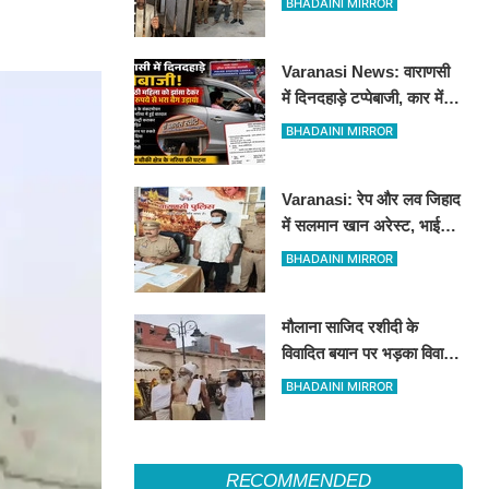
BHADAINI MIRROR
हीरोपंती
Varanasi News: वाराणसी
में दिनदहाड़े टप्पेबाजी, कार में
बैठी महिला को झांसा देकर 5
BHADAINI MIRROR
लाख रुपये से भरा बैग उड़ाया
Varanasi: रेप और लव जिहाद
में सलमान खान अरेस्ट, भाई
शाहरुख खान की तलाश
BHADAINI MIRROR
मौलाना साजिद रशीदी के
विवादित बयान पर भड़का विवाद:
उज्जैन महाकाल पहुंचे संतों और
BHADAINI MIRROR
कांवड़ियों ने जताया कड़ा विरोध
RECOMMENDED