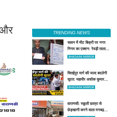
ट और
TRENDING NEWS
सावन में मीट बिक्री पर नगर
निगम का एक्शन: रेवड़ी तालाब
और पितरकुंडा में 4 दुकानों पर
BHADAINI MIRROR
गिरी गाज
चितईपुर मार्ग की जल्द बदलेगी
सूरत: महापौर अशोक कुमार
तिवारी और नगर आयुक्त ने किया
BHADAINI MIRROR
औचक निरीक्षण
वाराणसी: स्कूली छात्रा से
छेड़खानी करने वाला मनबढ़
गिरफ्तार, लंका पुलिस ने उतारी