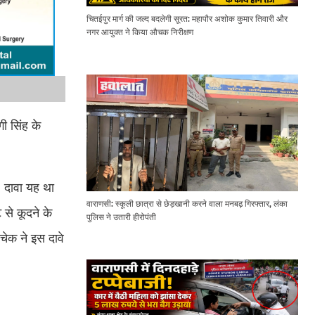
चितईपुर मार्ग की जल्द बदलेगी सूरत: महापौर अशोक कुमार तिवारी और
नगर आयुक्त ने किया औचक निरीक्षण
ी सिंह के
 दावा यह था
वाराणसी: स्कूली छात्रा से छेड़खानी करने वाला मनबढ़ गिरफ्तार, लंका
से कूदने के
पुलिस ने उतारी हीरोपंती
चेक ने इस दावे