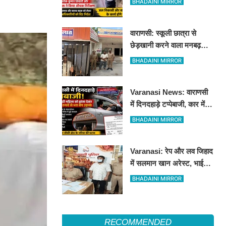
BHADAINI MIRROR
औचक निरीक्षण
वाराणसी: स्कूली छात्रा से
छेड़खानी करने वाला मनबढ़
गिरफ्तार, लंका पुलिस ने उतारी
BHADAINI MIRROR
हीरोपंती
Varanasi News: वाराणसी
में दिनदहाड़े टप्पेबाजी, कार में
बैठी महिला को झांसा देकर 5
BHADAINI MIRROR
लाख रुपये से भरा बैग उड़ाया
Varanasi: रेप और लव जिहाद
में सलमान खान अरेस्ट, भाई
शाहरुख खान की तलाश
BHADAINI MIRROR
RECOMMENDED