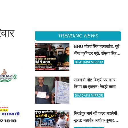
िवार
TRENDING NEWS
BHU गौरव सिंह हत्याकांड: पूर्व
चीफ प्रॉक्टर प्रो. रोएना सिंह
कोर्ट में तलब
BHADAINI MIRROR
सावन में मीट बिक्री पर नगर
निगम का एक्शन: रेवड़ी तालाब
और पितरकुंडा में 4 दुकानों पर
BHADAINI MIRROR
गिरी गाज
चितईपुर मार्ग की जल्द बदलेगी
सूरत: महापौर अशोक कुमार
तिवारी और नगर आयुक्त ने किया