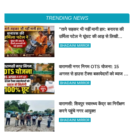
TRENDING NEWS
"ताने सहकर भी नहीं मानी हार: बनारस की
उर्मिला पटेल ने घूंघट की आड़ से लिखी
कामयाबी की नई इबारत"
BHADAINI MIRROR
वाराणसी नगर निगम OTS योजना: 15
अगस्त से हाउस टैक्स बकायेदारों को ब्याज में
मिलेगी 100% छूट
BHADAINI MIRROR
वाराणसी: शिवपुर स्वास्थ्य केंद्र का निरीक्षण
करने पहुंचे नगर आयुक्त
BHADAINI MIRROR