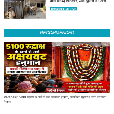
वाला मनबढ़ गिरफ्तार, लंका पुलिस ने उतारी
हीरोपंती
BHADAINI MIRROR
RECOMMENDED
Varanasi : 5100 रुद्राक्ष के दानों से सजे अक्षयवट हनुमान, अलौकिक श्रृंगार में दर्शन कर भक्त
निहाल