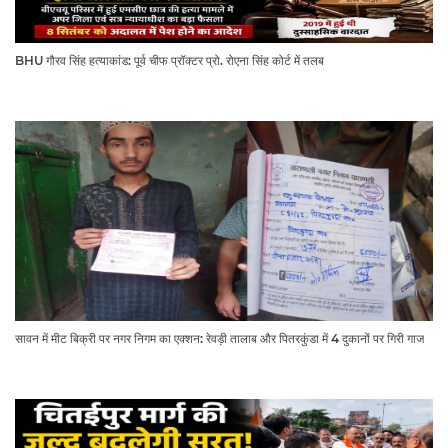
BHU गौरव सिंह हत्याकांड: पूर्व चीफ प्रॉक्टर प्रो. रोएना सिंह कोर्ट में तलब
सावन में मीट बिक्री पर नगर निगम का एक्शन: रेवड़ी तालाब और पितरकुंडा में 4 दुकानों पर गिरी गाज