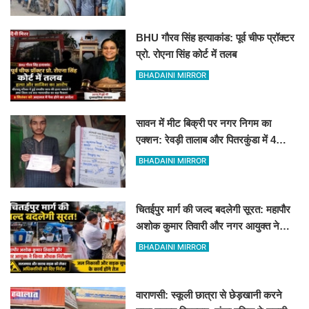
BHU गौरव सिंह हत्याकांड: पूर्व चीफ प्रॉक्टर
प्रो. रोएना सिंह कोर्ट में तलब
BHADAINI MIRROR
सावन में मीट बिक्री पर नगर निगम का
एक्शन: रेवड़ी तालाब और पितरकुंडा में 4
दुकानों पर गिरी गाज
BHADAINI MIRROR
चितईपुर मार्ग की जल्द बदलेगी सूरत: महापौर
अशोक कुमार तिवारी और नगर आयुक्त ने
किया औचक निरीक्षण
BHADAINI MIRROR
वाराणसी: स्कूली छात्रा से छेड़खानी करने