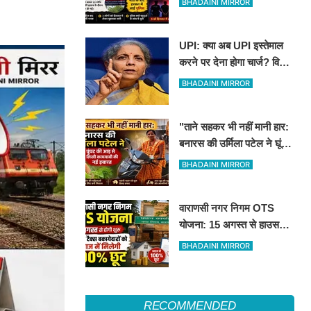
BHADAINI MIRROR
युवक की मौत
UPI: क्या अब UPI इस्तेमाल
करने पर देना होगा चार्ज? वित्त
मंत्री निर्मला सीतारमण ने दी
BHADAINI MIRROR
सफाई
"ताने सहकर भी नहीं मानी हार:
बनारस की उर्मिला पटेल ने घूंघट
की आड़ से लिखी कामयाबी की
BHADAINI MIRROR
नई इबारत"
वाराणसी नगर निगम OTS
योजना: 15 अगस्त से हाउस
टैक्स बकायेदारों को ब्याज में
BHADAINI MIRROR
मिलेगी 100% छूट
RECOMMENDED