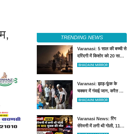
यम,
TRENDING NEWS
Varanasi: 5 साल की बच्ची से
दरिंदगी में किशोर को 20 साल
की कठोर कैद, बालिग की तरह
BHADAINI MIRROR
चला मुकदमा
Varanasi: झाड़-फूंक के
चक्कर में गंवाई जान, करैत के
काटने से 3 साल के मासूम की
BHADAINI MIRROR
मौत
Varanasi News: रिंग
सेरेमनी में लगी थी गोली, 11
दिन बाद बीएचयू ट्रॉमा सेंटर में