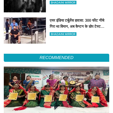
BHADAINI MIRROR
एयर इंडिया टर्बुलेंस हादसा: 300 फीट नीचे
गिरा था विमान, अब कैप्टन के डोप टेस्ट
पॉजिटिव होने के दावे से मचा हड़कंप
BHADAINI MIRROR
RECOMMENDED