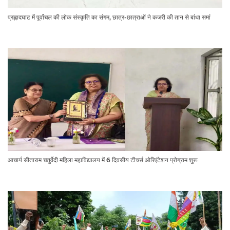
प्रह्लादघाट में पूर्वांचल की लोक संस्कृति का संगम, छात्र-छात्राओं ने कजरी की तान से बांधा समां
आचार्य सीताराम चतुर्वेदी महिला महाविद्यालय में 6 दिवसीय टीचर्स ओरिएंटेशन प्रोग्राम शुरू