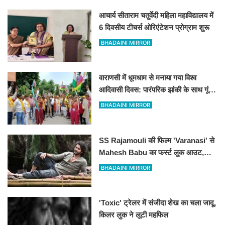
आचार्य सीताराम चतुर्वेदी महिला महाविद्यालय में
6 दिवसीय टीचर्स ओरिएंटेशन प्रोग्राम शुरू
BHADAINI MIRROR
वाराणसी में धूमधाम से मनाया गया विश्व
आदिवासी दिवस: पारंपरिक झांकी के साथ गूंजे
संविधान और अधिकारों के नारे, DM को सौंपा
BHADAINI MIRROR
10 सूत्रीय ज्ञापन
SS Rajamouli की फिल्म 'Varanasi' से
Mahesh Babu का फर्स्ट लुक आउट,
'रुद्र' के अवतार में छा गए सुपरस्टार
BHADAINI MIRROR
'Toxic' ट्रेलर में संजीदा शेख का चला जादू,
किलर लुक ने लूटी महफिल