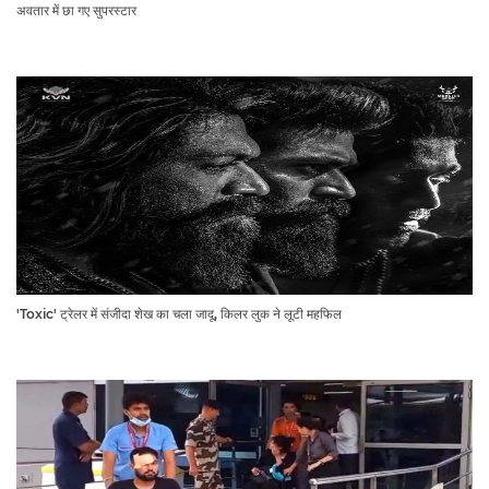
अवतार में छा गए सुपरस्टार
'Toxic' ट्रेलर में संजीदा शेख का चला जादू, किलर लुक ने लूटी महफिल