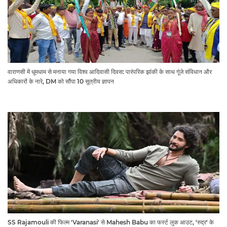
वाराणसी में धूमधाम से मनाया गया विश्व आदिवासी दिवस: पारंपरिक झांकी के साथ गूंजे संविधान और
अधिकारों के नारे, DM को सौंपा 10 सूत्रीय ज्ञापन
SS Rajamouli की फिल्म 'Varanasi' से Mahesh Babu का फर्स्ट लुक आउट, 'रुद्र' के