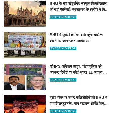
BHU के बाद संपूर्णानंद संस्कृत विश्वविद्यालय
की बड़ी कार्रवाई: भ्रष्टाचार के आरोपों में घिरे
प्रो. ब्रजभूषण ओझा सभी निकायों से
BHADAINI MIRROR
प्रतिबंधित
BHU में युवाओं को शराब के दुष्प्रभावों से
बचाने पर जागरूकता कार्यशाला
BHADAINI MIRROR
पूर्व IPS अमिताभ ठाकुर: चौक पुलिस की
अस्पष्ट रिपोर्ट पर कोर्ट सख्त, 11 अगस्त को
मांगी स्पष्ट जांच आख्या
BHADAINI MIRROR
ब्रॉड पीक पर शहीद पर्वतारोहियों को BHU में
दी गई श्रद्धांजलि: मौन रखकर अर्पित किए
पुष्प
BHADAINI MIRROR