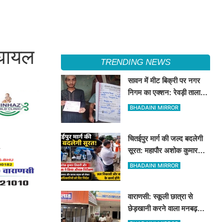
 घायल
TRENDING NEWS
सावन में मीट बिक्री पर नगर
निगम का एक्शन: रेवड़ी तालाब
और पितरकुंडा में 4 दुकानों पर
BHADAINI MIRROR
गिरी गाज
चितईपुर मार्ग की जल्द बदलेगी
सूरत: महापौर अशोक कुमार
तिवारी और नगर आयुक्त ने किया
BHADAINI MIRROR
औचक निरीक्षण
वाराणसी: स्कूली छात्रा से
छेड़खानी करने वाला मनबढ़
गिरफ्तार, लंका पुलिस ने उतारी