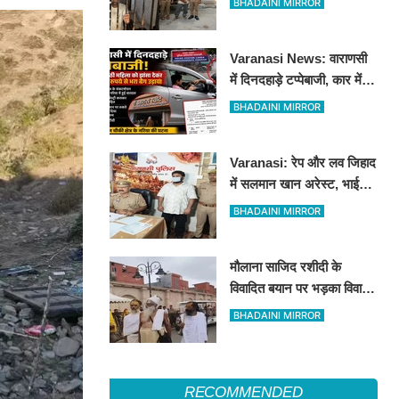
BHADAINI MIRROR
हीरोपंती
Varanasi News: वाराणसी
में दिनदहाड़े टप्पेबाजी, कार में
बैठी महिला को झांसा देकर 5
BHADAINI MIRROR
लाख रुपये से भरा बैग उड़ाया
Varanasi: रेप और लव जिहाद
में सलमान खान अरेस्ट, भाई
शाहरुख खान की तलाश
BHADAINI MIRROR
मौलाना साजिद रशीदी के
विवादित बयान पर भड़का विवाद:
उज्जैन महाकाल पहुंचे संतों और
BHADAINI MIRROR
कांवड़ियों ने जताया कड़ा विरोध
RECOMMENDED