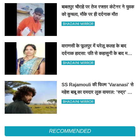
बाबतपुर चौराहे पर तेज रफ्तार कंटेनर ने युवक
को कुचला, मौके पर ही दर्दनाक मौत
BHADAINI MIRROR
वाराणसी के फूलपुर में घरेलू कलह के बाद
दर्दनाक हादसा: पति से कहासुनी के बाद महिला
ने लगाई फांसी
BHADAINI MIRROR
SS Rajamouli की फिल्म 'Varanasi' से
महेश बाबू का दमदार लुक वायरल: 'रुद्र' के
किरदार में अफ्रीका के जंगलों में दिखे साउथ
BHADAINI MIRROR
सुपरस्टार
RECOMMENDED