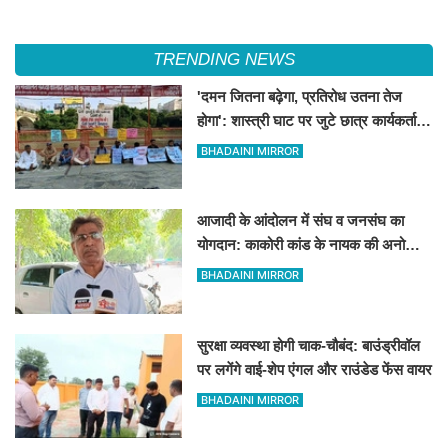
TRENDING NEWS
'दमन जितना बढ़ेगा, प्रतिरोध उतना तेज
होगा': शास्त्री घाट पर जुटे छात्र कार्यकर्ताओं
की केंद्र को ललकार
BHADAINI MIRROR
आजादी के आंदोलन में संघ व जनसंघ का
योगदान: काकोरी कांड के नायक की अनोखी
दास्तां
BHADAINI MIRROR
सुरक्षा व्यवस्था होगी चाक-चौबंद: बाउंड्रीवॉल
पर लगेंगे वाई-शेप एंगल और राउंडेड फेंस वायर
BHADAINI MIRROR