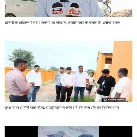
आजादी के आंदोलन में संघ व जनसंघ का योगदान: काकोरी कांड के नायक की अनोखी दास्तां
सुरक्षा व्यवस्था होगी चाक-चौबंद: बाउंड्रीवॉल पर लगेंगे वाई-शेप एंगल और राउंडेड फेंस वायर