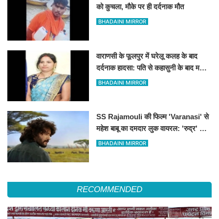
को कुचला, मौके पर ही दर्दनाक मौत
BHADAINI MIRROR
वाराणसी के फूलपुर में घरेलू कलह के बाद
दर्दनाक हादसा: पति से कहासुनी के बाद महिला
ने लगाई फांसी
BHADAINI MIRROR
SS Rajamouli की फिल्म 'Varanasi' से
महेश बाबू का दमदार लुक वायरल: 'रुद्र' के
किरदार में अफ्रीका के जंगलों में दिखे साउथ
BHADAINI MIRROR
सुपरस्टार
RECOMMENDED