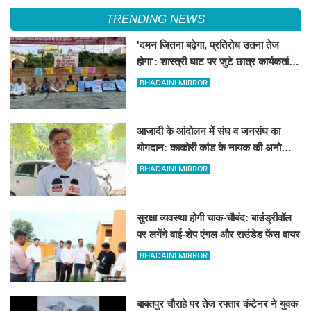
TRENDING NEWS
'दमन जितना बढ़ेगा, प्रतिरोध उतना तेज
होगा': शास्त्री घाट पर जुटे छात्र कार्यकर्ताओं
की केंद्र को ललकार
BHADAINI MIRROR
आजादी के आंदोलन में संघ व जनसंघ का
योगदान: काकोरी कांड के नायक की अनोखी
दास्तां
BHADAINI MIRROR
सुरक्षा व्यवस्था होगी चाक-चौबंद: बाउंड्रीवॉल
पर लगेंगे वाई-शेप एंगल और राउंडेड फेंस वायर
BHADAINI MIRROR
बाबतपुर चौराहे पर तेज रफ्तार कंटेनर ने युवक