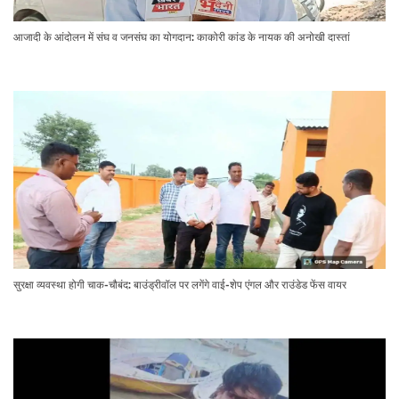
आजादी के आंदोलन में संघ व जनसंघ का योगदान: काकोरी कांड के नायक की अनोखी दास्तां
सुरक्षा व्यवस्था होगी चाक-चौबंद: बाउंड्रीवॉल पर लगेंगे वाई-शेप एंगल और राउंडेड फेंस वायर