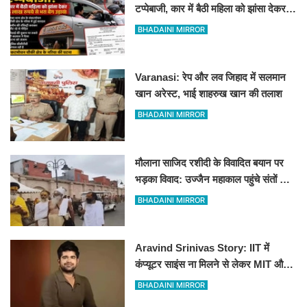
टप्पेबाजी, कार में बैठी महिला को झांसा देकर 5
लाख रुपये से भरा बैग उड़ाया
BHADAINI MIRROR
Varanasi: रेप और लव जिहाद में सलमान
खान अरेस्ट, भाई शाहरुख खान की तलाश
BHADAINI MIRROR
मौलाना साजिद रशीदी के विवादित बयान पर
भड़का विवाद: उज्जैन महाकाल पहुंचे संतों और
कांवड़ियों ने जताया कड़ा विरोध
BHADAINI MIRROR
Aravind Srinivas Story: IIT में
कंप्यूटर साइंस ना मिलने से लेकर MIT और
पहले स्टार्टअप में रिजेक्शन तक
BHADAINI MIRROR