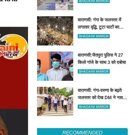
BHADAINI MIRROR
दुकानें
वाराणसी: गंगा के जलस्तर में
लगातार वृद्धि, टूटा घाटों का
संपर्क; बदला दशाश्वमेध की
BHADAINI MIRROR
विश्वप्रसिद्ध महाआरती का स्थान
वाराणसी:जैतपुरा पुलिस ने 27
किलो गांजे के साथ 3 को दबोचा
BHADAINI MIRROR
वाराणसी: गंगा-वरुणा के बढ़ते
जलस्तर को देख DM ने नाव से
किया निरीक्षण, तटवर्ती इलाकों के
BHADAINI MIRROR
लिए अलर्ट जारी
RECOMMENDED