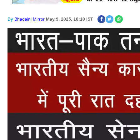
By
Bhadaini Mirror
May 9, 2025, 10:10 IST