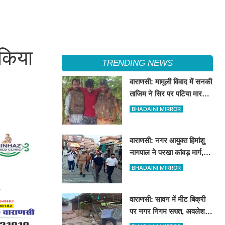
 किया
TRENDING NEWS
वाराणसी: मामूली विवाद में सनकी
ताजिम ने सिर पर पटिया मारकर
उतारा था मौत के घाट, पत्नी
BHADAINI MIRROR
रहती है मायके, जानें पूरा
घटनाक्रम
वाराणसी: नगर आयुक्त हिमांशु
नागपाल ने परखा कांवड़ मार्ग,
टाउनहाल से विश्वनाथ मंदिर
BHADAINI MIRROR
तक किया पैदल और गोल्फ कार्ट
से निरीक्षण
वाराणसी: सावन में मीट बिक्री
पर नगर निगम सख्त, अवलेशपुर
में जेसीबी से ध्वस्त की गईं 12