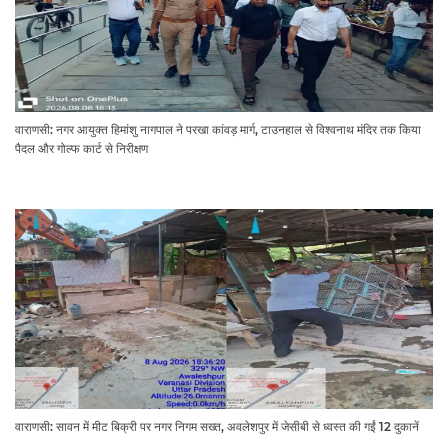
वाराणसी: नगर आयुक्त हिमांशु नागपाल ने परखा कांवड़ मार्ग, टाउनहाल से विश्वनाथ मंदिर तक किया
पैदल और गोल्फ कार्ट से निरीक्षण
वाराणसी: सावन में मीट बिक्री पर नगर निगम सख्त, अवलेशपुर में जेसीबी से ध्वस्त की गईं 12 दुकानें