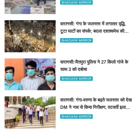
12 दुकानें
BHADAINI MIRROR
वाराणसी: गंगा के जलस्तर में लगातार वृद्धि,
टूटा घाटों का संपर्क; बदला दशाश्वमेध की
विश्वप्रसिद्ध महाआरती का स्थान
BHADAINI MIRROR
वाराणसी:जैतपुरा पुलिस ने 27 किलो गांजे के
साथ 3 को दबोचा
BHADAINI MIRROR
वाराणसी: गंगा-वरुणा के बढ़ते जलस्तर को देख
DM ने नाव से किया निरीक्षण, तटवर्ती इलाकों
के लिए अलर्ट जारी
BHADAINI MIRROR