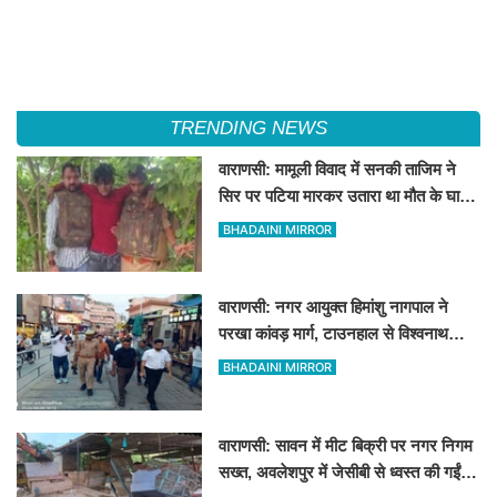
TRENDING NEWS
वाराणसी: मामूली विवाद में सनकी ताजिम ने
सिर पर पटिया मारकर उतारा था मौत के घाट,
पत्नी रहती है मायके, जानें पूरा घटनाक्रम
BHADAINI MIRROR
वाराणसी: नगर आयुक्त हिमांशु नागपाल ने
परखा कांवड़ मार्ग, टाउनहाल से विश्वनाथ
मंदिर तक किया पैदल और गोल्फ कार्ट से
BHADAINI MIRROR
निरीक्षण
वाराणसी: सावन में मीट बिक्री पर नगर निगम
सख्त, अवलेशपुर में जेसीबी से ध्वस्त की गईं