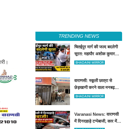
TRENDING NEWS
चितईपुर मार्ग की जल्द बदलेगी
सूरत: महापौर अशोक कुमार
तिवारी और नगर आयुक्त ने किया
जारी।
BHADAINI MIRROR
औचक निरीक्षण
वाराणसी: स्कूली छात्रा से
छेड़खानी करने वाला मनबढ़
गिरफ्तार, लंका पुलिस ने उतारी
BHADAINI MIRROR
हीरोपंती
Varanasi News: वाराणसी
में दिनदहाड़े टप्पेबाजी, कार में
बैठी महिला को झांसा देकर 5