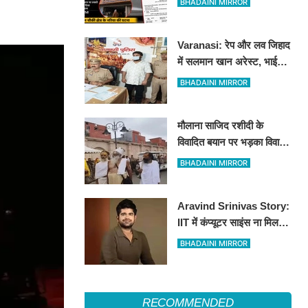
BHADAINI MIRROR
लाख रुपये से भरा बैग उड़ाया
Varanasi: रेप और लव जिहाद
में सलमान खान अरेस्ट, भाई
शाहरुख खान की तलाश
BHADAINI MIRROR
मौलाना साजिद रशीदी के
विवादित बयान पर भड़का विवाद:
उज्जैन महाकाल पहुंचे संतों और
BHADAINI MIRROR
कांवड़ियों ने जताया कड़ा विरोध
Aravind Srinivas Story:
IIT में कंप्यूटर साइंस ना मिलने
से लेकर MIT और पहले
BHADAINI MIRROR
स्टार्टअप में रिजेक्शन तक
RECOMMENDED