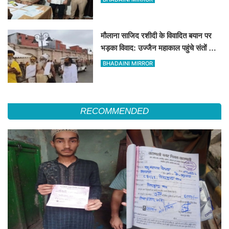
मौलाना साजिद रशीदी के विवादित बयान पर
भड़का विवाद: उज्जैन महाकाल पहुंचे संतों और
कांवड़ियों ने जताया कड़ा विरोध
BHADAINI MIRROR
RECOMMENDED