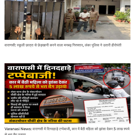
वाराणसी: स्कूली छात्रा से छेड़खानी करने वाला मनबढ़ गिरफ्तार, लंका पुलिस ने उतारी हीरोपंती
Varanasi News: वाराणसी में दिनदहाड़े टप्पेबाजी, कार में बैठी महिला को झांसा देकर 5 लाख रुपये
से भरा बैग उड़ाया