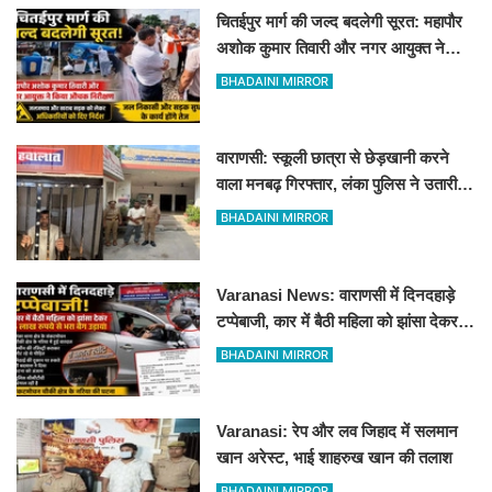
चितईपुर मार्ग की जल्द बदलेगी सूरत: महापौर
अशोक कुमार तिवारी और नगर आयुक्त ने
किया औचक निरीक्षण
BHADAINI MIRROR
वाराणसी: स्कूली छात्रा से छेड़खानी करने
वाला मनबढ़ गिरफ्तार, लंका पुलिस ने उतारी
हीरोपंती
BHADAINI MIRROR
Varanasi News: वाराणसी में दिनदहाड़े
टप्पेबाजी, कार में बैठी महिला को झांसा देकर 5
लाख रुपये से भरा बैग उड़ाया
BHADAINI MIRROR
Varanasi: रेप और लव जिहाद में सलमान
खान अरेस्ट, भाई शाहरुख खान की तलाश
BHADAINI MIRROR