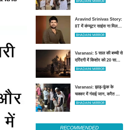
BHADAINI MIRROR
कांवड़ियों ने जताया कड़ा विरोध
Aravind Srinivas Story:
IIT में कंप्यूटर साइंस ना मिलने
से लेकर MIT और पहले
BHADAINI MIRROR
स्टार्टअप में रिजेक्शन तक
Varanasi: 5 साल की बच्ची से
दरिंदगी में किशोर को 20 साल
की कठोर कैद, बालिग की तरह
BHADAINI MIRROR
चला मुकदमा
Varanasi: झाड़-फूंक के
चक्कर में गंवाई जान, करैत के
काटने से 3 साल के मासूम की
BHADAINI MIRROR
मौत
RECOMMENDED