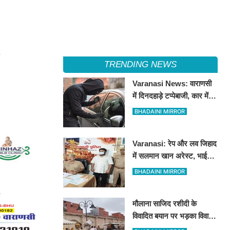
TRENDING NEWS
Varanasi News: वाराणसी
में दिनदहाड़े टप्पेबाजी, कार में
बैठी महिला को झांसा देकर 5
BHADAINI MIRROR
लाख रुपये से भरा बैग उड़ाया
Varanasi: रेप और लव जिहाद
में सलमान खान अरेस्ट, भाई
शाहरुख खान की तलाश
BHADAINI MIRROR
मौलाना साजिद रशीदी के
विवादित बयान पर भड़का विवाद:
उज्जैन महाकाल पहुंचे संतों और