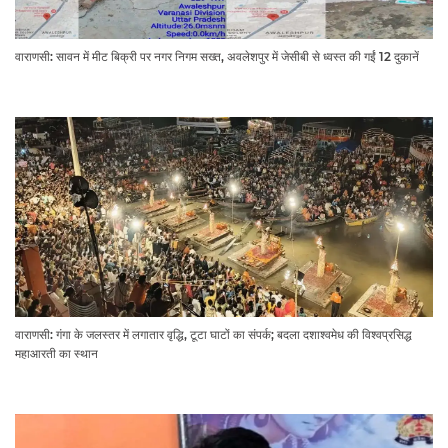
वाराणसी: सावन में मीट बिक्री पर नगर निगम सख्त, अवलेशपुर में जेसीबी से ध्वस्त की गईं 12 दुकानें
वाराणसी: गंगा के जलस्तर में लगातार वृद्धि, टूटा घाटों का संपर्क; बदला दशाश्वमेध की विश्वप्रसिद्ध
महाआरती का स्थान