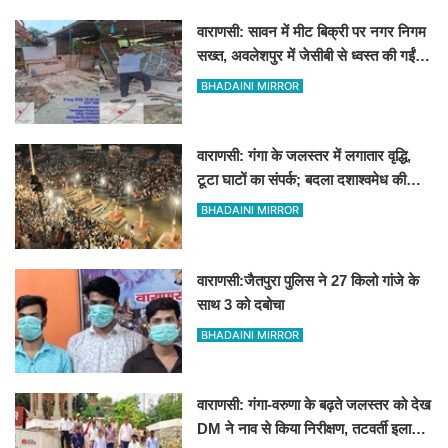
वाराणसी: सावन में मीट बिक्री पर नगर निगम
सख्त, अवलेशपुर में जेसीबी से ध्वस्त की गईं
12 दुकानें
BHADAINI MIRROR
वाराणसी: गंगा के जलस्तर में लगातार वृद्धि,
टूटा घाटों का संपर्क; बदला दशाश्वमेध की
विश्वप्रसिद्ध महाआरती का स्थान
BHADAINI MIRROR
वाराणसी:जैतपुरा पुलिस ने 27 किलो गांजे के
साथ 3 को दबोचा
BHADAINI MIRROR
वाराणसी: गंगा-वरुणा के बढ़ते जलस्तर को देख
DM ने नाव से किया निरीक्षण, तटवर्ती इलाकों