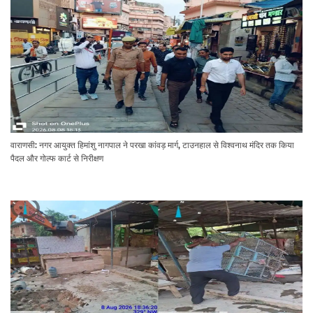
वाराणसी: नगर आयुक्त हिमांशु नागपाल ने परखा कांवड़ मार्ग, टाउनहाल से विश्वनाथ मंदिर तक किया
पैदल और गोल्फ कार्ट से निरीक्षण