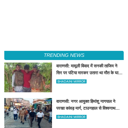
TRENDING NEWS
वाराणसी: मामूली विवाद में सनकी ताजिम ने
सिर पर पटिया मारकर उतारा था मौत के घाट,
पत्नी रहती है मायके, जानें पूरा घटनाक्रम
BHADAINI MIRROR
वाराणसी: नगर आयुक्त हिमांशु नागपाल ने
परखा कांवड़ मार्ग, टाउनहाल से विश्वनाथ
मंदिर तक किया पैदल और गोल्फ कार्ट से
BHADAINI MIRROR
निरीक्षण