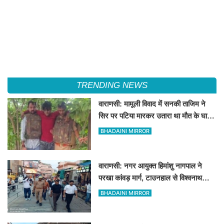
TRENDING NEWS
वाराणसी: मामूली विवाद में सनकी ताजिम ने
सिर पर पटिया मारकर उतारा था मौत के घाट,
पत्नी रहती है मायके, जानें पूरा घटनाक्रम
BHADAINI MIRROR
वाराणसी: नगर आयुक्त हिमांशु नागपाल ने
परखा कांवड़ मार्ग, टाउनहाल से विश्वनाथ
मंदिर तक किया पैदल और गोल्फ कार्ट से
BHADAINI MIRROR
निरीक्षण