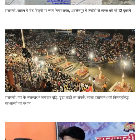
वाराणसी: सावन में मीट बिक्री पर नगर निगम सख्त, अवलेशपुर में जेसीबी से ध्वस्त की गईं 12 दुकानें
वाराणसी: गंगा के जलस्तर में लगातार वृद्धि, टूटा घाटों का संपर्क; बदला दशाश्वमेध की विश्वप्रसिद्ध
महाआरती का स्थान