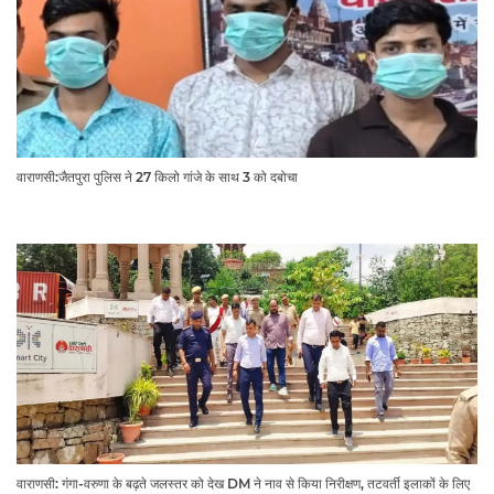
वाराणसी:जैतपुरा पुलिस ने 27 किलो गांजे के साथ 3 को दबोचा
वाराणसी: गंगा-वरुणा के बढ़ते जलस्तर को देख DM ने नाव से किया निरीक्षण, तटवर्ती इलाकों के लिए