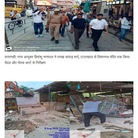
वाराणसी: नगर आयुक्त हिमांशु नागपाल ने परखा कांवड़ मार्ग, टाउनहाल से विश्वनाथ मंदिर तक किया
पैदल और गोल्फ कार्ट से निरीक्षण