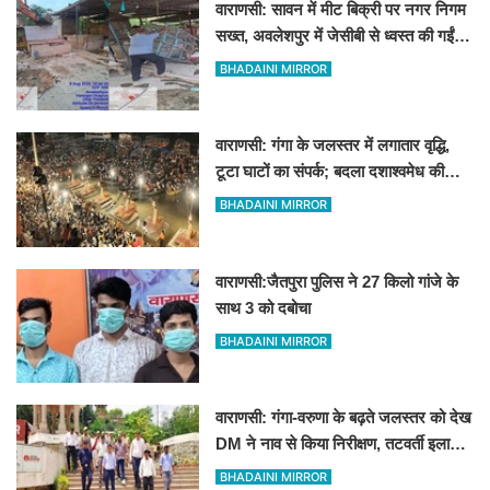
वाराणसी: सावन में मीट बिक्री पर नगर निगम
सख्त, अवलेशपुर में जेसीबी से ध्वस्त की गईं
12 दुकानें
BHADAINI MIRROR
वाराणसी: गंगा के जलस्तर में लगातार वृद्धि,
टूटा घाटों का संपर्क; बदला दशाश्वमेध की
विश्वप्रसिद्ध महाआरती का स्थान
BHADAINI MIRROR
वाराणसी:जैतपुरा पुलिस ने 27 किलो गांजे के
साथ 3 को दबोचा
BHADAINI MIRROR
वाराणसी: गंगा-वरुणा के बढ़ते जलस्तर को देख
DM ने नाव से किया निरीक्षण, तटवर्ती इलाकों
के लिए अलर्ट जारी
BHADAINI MIRROR