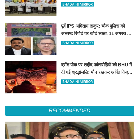
BHADAINI MIRROR
पूर्व IPS अमिताभ ठाकुर: चौक पुलिस की
अस्पष्ट रिपोर्ट पर कोर्ट सख्त, 11 अगस्त को
मांगी स्पष्ट जांच आख्या
BHADAINI MIRROR
ब्रॉड पीक पर शहीद पर्वतारोहियों को BHU में
दी गई श्रद्धांजलि: मौन रखकर अर्पित किए
पुष्प
BHADAINI MIRROR
RECOMMENDED