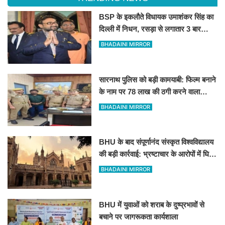
BSP के इकलौते विधायक उमाशंकर सिंह का
दिल्ली में निधन, रसड़ा से लगातार 3 बार
जीतकर रचा था इतिहास
BHADAINI MIRROR
सारनाथ पुलिस को बड़ी कामयाबी: फिल्म बनाने
के नाम पर 78 लाख की ठगी करने वाला
शातिर मुंबई से गिरफ्तार
BHADAINI MIRROR
BHU के बाद संपूर्णानंद संस्कृत विश्वविद्यालय
की बड़ी कार्रवाई: भ्रष्टाचार के आरोपों में घिरे
प्रो. ब्रजभूषण ओझा सभी निकायों से
BHADAINI MIRROR
प्रतिबंधित
BHU में युवाओं को शराब के दुष्प्रभावों से
बचाने पर जागरूकता कार्यशाला