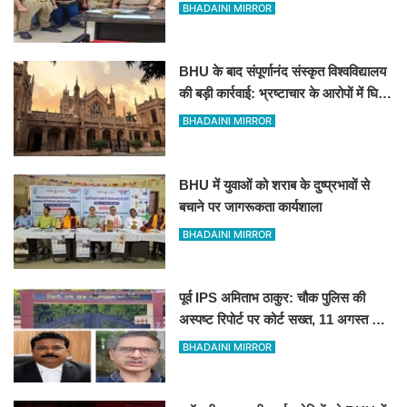
शातिर मुंबई से गिरफ्तार
BHADAINI MIRROR
BHU के बाद संपूर्णानंद संस्कृत विश्वविद्यालय
की बड़ी कार्रवाई: भ्रष्टाचार के आरोपों में घिरे
प्रो. ब्रजभूषण ओझा सभी निकायों से
BHADAINI MIRROR
प्रतिबंधित
BHU में युवाओं को शराब के दुष्प्रभावों से
बचाने पर जागरूकता कार्यशाला
BHADAINI MIRROR
पूर्व IPS अमिताभ ठाकुर: चौक पुलिस की
अस्पष्ट रिपोर्ट पर कोर्ट सख्त, 11 अगस्त को
मांगी स्पष्ट जांच आख्या
BHADAINI MIRROR