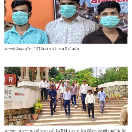
वाराणसी:जैतपुरा पुलिस ने 27 किलो गांजे के साथ 3 को दबोचा
वाराणसी: गंगा-वरुणा के बढ़ते जलस्तर को देख DM ने नाव से किया निरीक्षण, तटवर्ती इलाकों के लिए