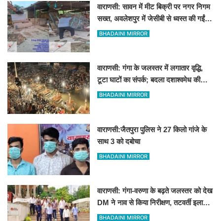
वाराणसी: सावन में मीट बिक्री पर नगर निगम
सख्त, अवलेशपुर में जेसीबी से ध्वस्त की गईं
12 दुकानें
BHADAINI MIRROR
वाराणसी: गंगा के जलस्तर में लगातार वृद्धि,
टूटा घाटों का संपर्क; बदला दशाश्वमेध की
विश्वप्रसिद्ध महाआरती का स्थान
BHADAINI MIRROR
वाराणसी:जैतपुरा पुलिस ने 27 किलो गांजे के
साथ 3 को दबोचा
BHADAINI MIRROR
वाराणसी: गंगा-वरुणा के बढ़ते जलस्तर को देख
DM ने नाव से किया निरीक्षण, तटवर्ती इलाकों
के लिए अलर्ट जारी
BHADAINI MIRROR