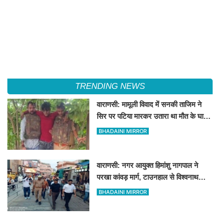
TRENDING NEWS
वाराणसी: मामूली विवाद में सनकी ताजिम ने
सिर पर पटिया मारकर उतारा था मौत के घाट,
पत्नी रहती है मायके, जानें पूरा घटनाक्रम
BHADAINI MIRROR
वाराणसी: नगर आयुक्त हिमांशु नागपाल ने
परखा कांवड़ मार्ग, टाउनहाल से विश्वनाथ
मंदिर तक किया पैदल और गोल्फ कार्ट से
BHADAINI MIRROR
निरीक्षण