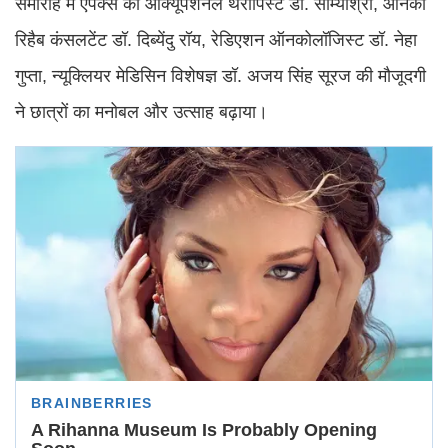
समारोह में एपेक्स की ऑक्यूपेशनल थेरापिस्ट डॉ. सोम्याश्री, ऑनको
रिहैब कंसलटेंट डॉ. दिब्येंदु रॉय, रेडिएशन ऑनकोलॉजिस्ट डॉ. नेहा
गुप्ता, न्यूक्लियर मेडिसिन विशेषज्ञ डॉ. अजय सिंह सूरज की मौजूदगी
ने छात्रों का मनोबल और उत्साह बढ़ाया।