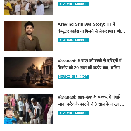
कांवड़ियों ने जताया कड़ा विरोध
BHADAINI MIRROR
Aravind Srinivas Story: IIT में
कंप्यूटर साइंस ना मिलने से लेकर MIT और
पहले स्टार्टअप में रिजेक्शन तक
BHADAINI MIRROR
Varanasi: 5 साल की बच्ची से दरिंदगी में
किशोर को 20 साल की कठोर कैद, बालिग की
तरह चला मुकदमा
BHADAINI MIRROR
Varanasi: झाड़-फूंक के चक्कर में गंवाई
जान, करैत के काटने से 3 साल के मासूम की
मौत
BHADAINI MIRROR