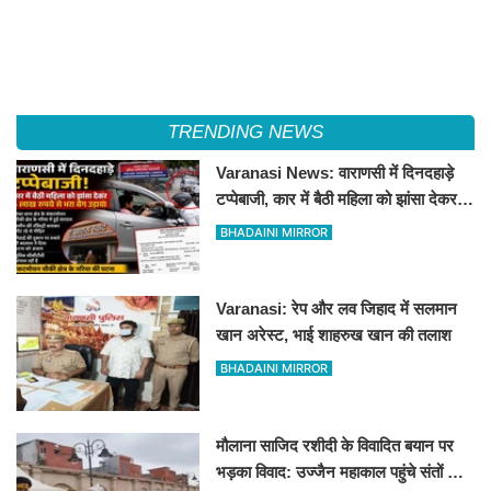
TRENDING NEWS
Varanasi News: वाराणसी में दिनदहाड़े
टप्पेबाजी, कार में बैठी महिला को झांसा देकर 5
लाख रुपये से भरा बैग उड़ाया
BHADAINI MIRROR
Varanasi: रेप और लव जिहाद में सलमान
खान अरेस्ट, भाई शाहरुख खान की तलाश
BHADAINI MIRROR
मौलाना साजिद रशीदी के विवादित बयान पर
भड़का विवाद: उज्जैन महाकाल पहुंचे संतों और