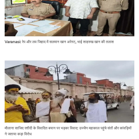
Varanasi: रेप और लव जिहाद में सलमान खान अरेस्ट, भाई शाहरुख खान की तलाश
मौलाना साजिद रशीदी के विवादित बयान पर भड़का विवाद: उज्जैन महाकाल पहुंचे संतों और कांवड़ियों
ने जताया कड़ा विरोध