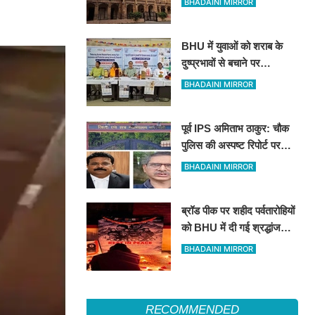
BHADAINI MIRROR
ब्रजभूषण ओझा सभी निकायों से
प्रतिबंधित
BHU में युवाओं को शराब के
दुष्प्रभावों से बचाने पर
जागरूकता कार्यशाला
BHADAINI MIRROR
पूर्व IPS अमिताभ ठाकुर: चौक
पुलिस की अस्पष्ट रिपोर्ट पर
कोर्ट सख्त, 11 अगस्त को मांगी
BHADAINI MIRROR
स्पष्ट जांच आख्या
ब्रॉड पीक पर शहीद पर्वतारोहियों
को BHU में दी गई श्रद्धांजलि:
मौन रखकर अर्पित किए पुष्प
BHADAINI MIRROR
RECOMMENDED