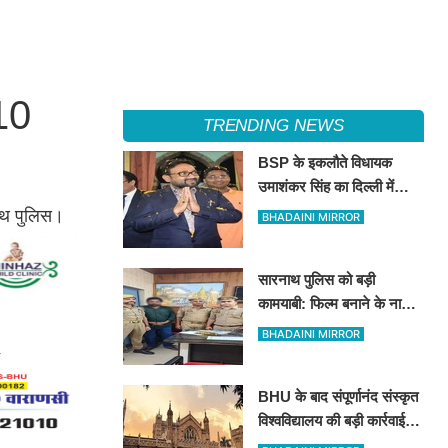
 10
TRENDING NEWS
BSP के इकलौते विधायक
उमाशंकर सिंह का दिल्ली में
निधन, रसड़ा से लगातार 3 बार
नाथ पुलिस।
BHADAINI MIRROR
जीतकर रचा था इतिहास
सारनाथ पुलिस को बड़ी
कामयाबी: फिल्म बनाने के नाम
पर 78 लाख की ठगी करने वाला
BHADAINI MIRROR
शातिर मुंबई से गिरफ्तार
BHU के बाद संपूर्णानंद संस्कृत
विश्वविद्यालय की बड़ी कार्रवाई:
भ्रष्टाचार के आरोपों में घिरे प्रो.