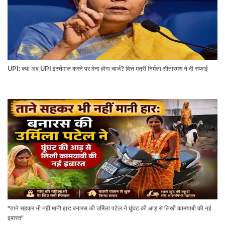
UPI: क्या अब UPI इस्तेमाल करने पर देना होगा चार्ज? वित्त मंत्री निर्मला सीतारमण ने दी सफाई
"ताने सहकर भी नहीं मानी हार: बनारस की उर्मिला पटेल ने घूंघट की आड़ से लिखी कामयाबी की नई
इबारत"