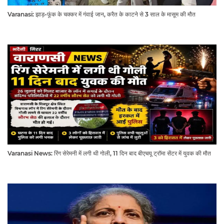
Varanasi: झाड़-फूंक के चक्कर में गंवाई जान, करैत के काटने से 3 साल के मासूम की मौत
Varanasi News: रिंग सेरेमनी में लगी थी गोली, 11 दिन बाद बीएचयू ट्रॉमा सेंटर में युवक की मौत