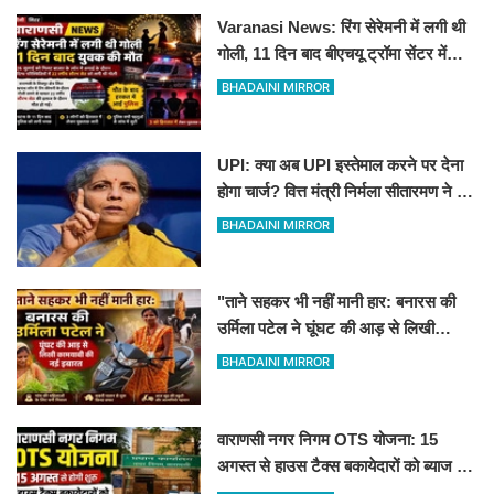
Varanasi News: रिंग सेरेमनी में लगी थी
गोली, 11 दिन बाद बीएचयू ट्रॉमा सेंटर में
युवक की मौत
BHADAINI MIRROR
UPI: क्या अब UPI इस्तेमाल करने पर देना
होगा चार्ज? वित्त मंत्री निर्मला सीतारमण ने दी
सफाई
BHADAINI MIRROR
"ताने सहकर भी नहीं मानी हार: बनारस की
उर्मिला पटेल ने घूंघट की आड़ से लिखी
कामयाबी की नई इबारत"
BHADAINI MIRROR
वाराणसी नगर निगम OTS योजना: 15
अगस्त से हाउस टैक्स बकायेदारों को ब्याज में
मिलेगी 100% छूट