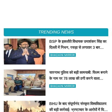
TRENDING NEWS
BSP के इकलौते विधायक उमाशंकर सिंह का
दिल्ली में निधन, रसड़ा से लगातार 3 बार
जीतकर रचा था इतिहास
BHADAINI MIRROR
सारनाथ पुलिस को बड़ी कामयाबी: फिल्म बनाने
के नाम पर 78 लाख की ठगी करने वाला
शातिर मुंबई से गिरफ्तार
BHADAINI MIRROR
BHU के बाद संपूर्णानंद संस्कृत विश्वविद्यालय
की बड़ी कार्रवाई: भ्रष्टाचार के आरोपों में घिरे