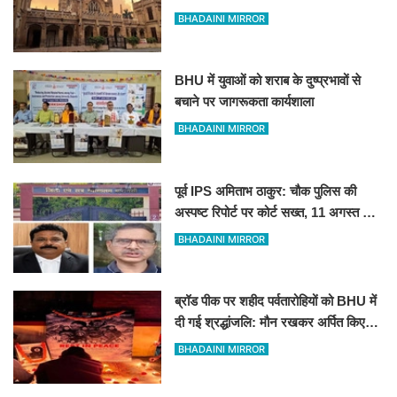
प्रो. ब्रजभूषण ओझा सभी निकायों से
BHADAINI MIRROR
प्रतिबंधित
BHU में युवाओं को शराब के दुष्प्रभावों से
बचाने पर जागरूकता कार्यशाला
BHADAINI MIRROR
पूर्व IPS अमिताभ ठाकुर: चौक पुलिस की
अस्पष्ट रिपोर्ट पर कोर्ट सख्त, 11 अगस्त को
मांगी स्पष्ट जांच आख्या
BHADAINI MIRROR
ब्रॉड पीक पर शहीद पर्वतारोहियों को BHU में
दी गई श्रद्धांजलि: मौन रखकर अर्पित किए
पुष्प
BHADAINI MIRROR