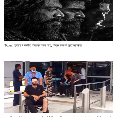
'Toxic' ट्रेलर में संजीदा शेख का चला जादू, किलर लुक ने लूटी महफिल