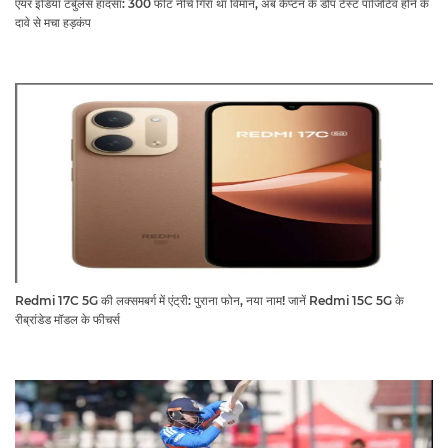
एयर इंडिया टर्बुलेंस हादसा: 300 फीट नीचे गिरा था विमान, अब कैप्टन के डोप टेस्ट पॉजिटिव होने के
दावे से मचा हड़कंप
Redmi 17C 5G की लक्समबर्ग में एंट्री: पुराना फोन, नया नाम! जानें Redmi 15C 5G के
रीब्रांडेड मॉडल के फीचर्स