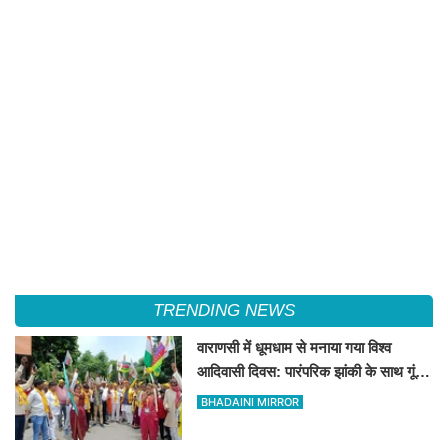
TRENDING NEWS
वाराणसी में धूमधाम से मनाया गया विश्व
आदिवासी दिवस: पारंपरिक झांकी के साथ गूंजे
संविधान और अधिकारों के नारे, DM को सौंपा
BHADAINI MIRROR
10 सूत्रीय ज्ञापन