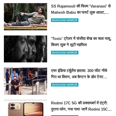
SS Rajamouli की फिल्म 'Varanasi' से
Mahesh Babu का फर्स्ट लुक आउट,
'रुद्र' के अवतार में छा गए सुपरस्टार
BHADAINI MIRROR
'Toxic' ट्रेलर में संजीदा शेख का चला जादू,
किलर लुक ने लूटी महफिल
BHADAINI MIRROR
एयर इंडिया टर्बुलेंस हादसा: 300 फीट नीचे
गिरा था विमान, अब कैप्टन के डोप टेस्ट
पॉजिटिव होने के दावे से मचा हड़कंप
BHADAINI MIRROR
Redmi 17C 5G की लक्समबर्ग में एंट्री:
पुराना फोन, नया नाम! जानें Redmi 15C
5G के रीब्रांडेड मॉडल के फीचर्स