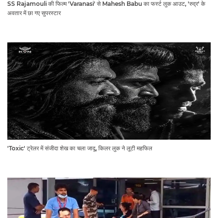
SS Rajamouli की फिल्म 'Varanasi' से Mahesh Babu का फर्स्ट लुक आउट, 'रुद्र' के
अवतार में छा गए सुपरस्टार
'Toxic' ट्रेलर में संजीदा शेख का चला जादू, किलर लुक ने लूटी महफिल