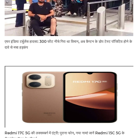
एयर इंडिया टर्बुलेंस हादसा: 300 फीट नीचे गिरा था विमान, अब कैप्टन के डोप टेस्ट पॉजिटिव होने के
दावे से मचा हड़कंप
Redmi 17C 5G की लक्समबर्ग में एंट्री: पुराना फोन, नया नाम! जानें Redmi 15C 5G के