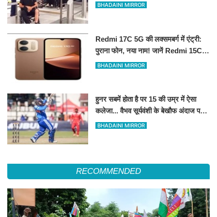
पॉजिटिव होने के दावे से मचा हड़कंप
BHADAINI MIRROR
Redmi 17C 5G की लक्समबर्ग में एंट्री:
पुराना फोन, नया नाम! जानें Redmi 15C
5G के रीब्रांडेड मॉडल के फीचर्स
BHADAINI MIRROR
हुनर सबमें होता है पर 15 की उम्र में ऐसा
कलेजा... वैभव सूर्यवंशी के बेखौफ अंदाज पर
फिदा हुए शिखर धवन
BHADAINI MIRROR
RECOMMENDED