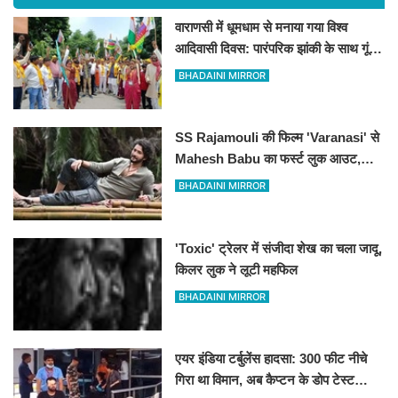
वाराणसी में धूमधाम से मनाया गया विश्व
आदिवासी दिवस: पारंपरिक झांकी के साथ गूंजे
संविधान और अधिकारों के नारे, DM को सौंपा
BHADAINI MIRROR
10 सूत्रीय ज्ञापन
SS Rajamouli की फिल्म 'Varanasi' से
Mahesh Babu का फर्स्ट लुक आउट,
'रुद्र' के अवतार में छा गए सुपरस्टार
BHADAINI MIRROR
'Toxic' ट्रेलर में संजीदा शेख का चला जादू,
किलर लुक ने लूटी महफिल
BHADAINI MIRROR
एयर इंडिया टर्बुलेंस हादसा: 300 फीट नीचे
गिरा था विमान, अब कैप्टन के डोप टेस्ट