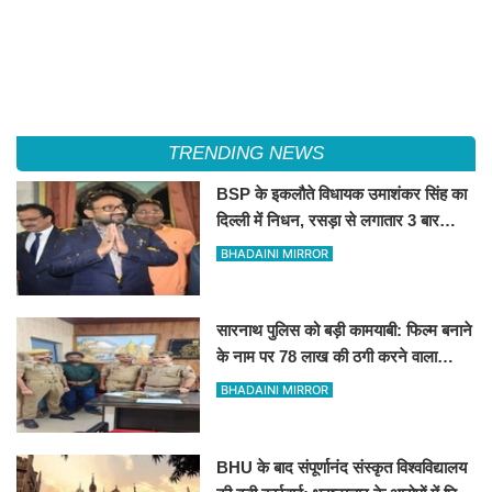
TRENDING NEWS
BSP के इकलौते विधायक उमाशंकर सिंह का
दिल्ली में निधन, रसड़ा से लगातार 3 बार
जीतकर रचा था इतिहास
BHADAINI MIRROR
सारनाथ पुलिस को बड़ी कामयाबी: फिल्म बनाने
के नाम पर 78 लाख की ठगी करने वाला
शातिर मुंबई से गिरफ्तार
BHADAINI MIRROR
BHU के बाद संपूर्णानंद संस्कृत विश्वविद्यालय