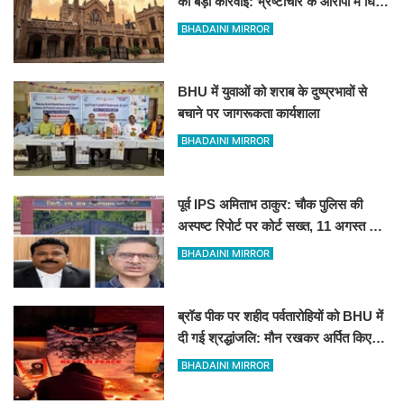
की बड़ी कार्रवाई: भ्रष्टाचार के आरोपों में घिरे
प्रो. ब्रजभूषण ओझा सभी निकायों से
BHADAINI MIRROR
प्रतिबंधित
BHU में युवाओं को शराब के दुष्प्रभावों से
बचाने पर जागरूकता कार्यशाला
BHADAINI MIRROR
पूर्व IPS अमिताभ ठाकुर: चौक पुलिस की
अस्पष्ट रिपोर्ट पर कोर्ट सख्त, 11 अगस्त को
मांगी स्पष्ट जांच आख्या
BHADAINI MIRROR
ब्रॉड पीक पर शहीद पर्वतारोहियों को BHU में
दी गई श्रद्धांजलि: मौन रखकर अर्पित किए
पुष्प
BHADAINI MIRROR