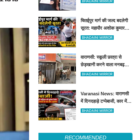
BHADAINI MIRROR
गिरी गाज
चितईपुर मार्ग की जल्द बदलेगी
सूरत: महापौर अशोक कुमार
तिवारी और नगर आयुक्त ने किया
BHADAINI MIRROR
औचक निरीक्षण
वाराणसी: स्कूली छात्रा से
छेड़खानी करने वाला मनबढ़
गिरफ्तार, लंका पुलिस ने उतारी
BHADAINI MIRROR
हीरोपंती
Varanasi News: वाराणसी
में दिनदहाड़े टप्पेबाजी, कार में
बैठी महिला को झांसा देकर 5
BHADAINI MIRROR
लाख रुपये से भरा बैग उड़ाया
RECOMMENDED